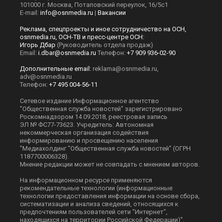
101000 г. Москва, Потаповский переулок, 16/5с1
E-mail:
info@osnmedia.ru
|
Вакансии
Реклама, спецпроекты и иное сотрудничество на ОСН,
osnmedia.ru, ОСН-ТВ и пресс-центре ОСН:
Игорь Дбар
(Руководитель отдела продаж)
Email:
i.dbar@osnmedia.ru
Телефон:
+7 909 936-02-90
Дополнительные email:
reklama@osnmedia.ru
,
adv@osnmedia.ru
Телефон:
+7 495 004-56-11
Сетевое издание Информационное агентство
"Общественная служба новостей" зарегистрировано
Роскомнадзором 14.09.2018, реестровая запись
ЭЛ № ФС77-73623. Учредитель: Автономная
некоммерческая организация содействия
информированию и просвещению населения
"Медиахолдинг "Общественная служба новостей" (ОГРН
1187700006328).
Мнение редакции может не совпадать с мнением авторов.
На информационном ресурсе применяются
рекомендательные технологии (информационные
технологии предоставления информации на основе сбора,
систематизации и анализа сведений, относящихся к
предпочтениям пользователей сети "Интернет",
находящихся на территории Российской Федерации)".