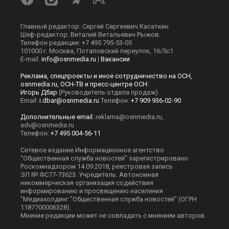
Главный редактор: Сергей Сергеевич Касаткин
Шеф-редактор: Виталий Витальевич Рыжов.
Телефон редакции: +7 495 795-53-05
101000 г. Москва, Потаповский переулок, 16/5с1
E-mail:
info@osnmedia.ru
|
Вакансии
Реклама, спецпроекты и иное сотрудничество на ОСН,
osnmedia.ru, ОСН-ТВ и пресс-центре ОСН:
Игорь Дбар
(Руководитель отдела продаж)
Email:
i.dbar@osnmedia.ru
Телефон:
+7 909 936-02-90
Дополнительные email:
reklama@osnmedia.ru
,
adv@osnmedia.ru
Телефон:
+7 495 004-56-11
Сетевое издание Информационное агентство
"Общественная служба новостей" зарегистрировано
Роскомнадзором 14.09.2018, реестровая запись
ЭЛ № ФС77-73623. Учредитель: Автономная
некоммерческая организация содействия
информированию и просвещению населения
"Медиахолдинг "Общественная служба новостей" (ОГРН
1187700006328).
Мнение редакции может не совпадать с мнением авторов.