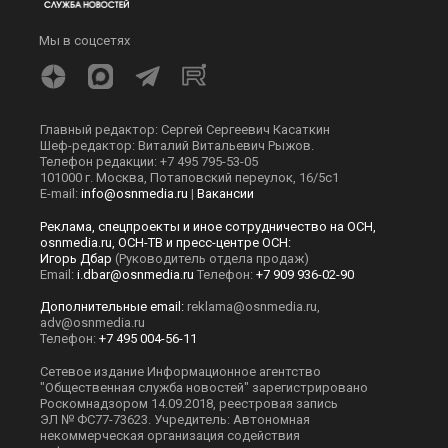
Мы в соцсетях
Главный редактор: Сергей Сергеевич Касаткин
Шеф-редактор: Виталий Витальевич Рыжов.
Телефон редакции: +7 495 795-53-05
101000 г. Москва, Потаповский переулок, 16/5с1
E-mail:
info@osnmedia.ru
|
Вакансии
Реклама, спецпроекты и иное сотрудничество на ОСН,
osnmedia.ru, ОСН-ТВ и пресс-центре ОСН:
Игорь Дбар
(Руководитель отдела продаж)
Email:
i.dbar@osnmedia.ru
Телефон:
+7 909 936-02-90
Дополнительные email:
reklama@osnmedia.ru
,
adv@osnmedia.ru
Телефон:
+7 495 004-56-11
Сетевое издание Информационное агентство
"Общественная служба новостей" зарегистрировано
Роскомнадзором 14.09.2018, реестровая запись
ЭЛ № ФС77-73623. Учредитель: Автономная
некоммерческая организация содействия