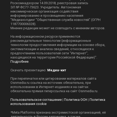
Роскомнадзором 14.09.2018, реестровая запись
ЭЛ № ФС77-73623. Учредитель: Автономная
некоммерческая организация содействия
информированию и просвещению населения
"Медиахолдинг "Общественная служба новостей" (ОГРН
1187700006328).
Мнение редакции может не совпадать с мнением авторов.
На информационном ресурсе применяются
рекомендательные технологии (информационные
технологии предоставления информации на основе сбора,
систематизации и анализа сведений, относящихся к
предпочтениям пользователей сети "Интернет",
находящихся на территории Российской Федерации)".
Подробнее
.
Скачать презентацию:
Медиа-кит
При перепечатке или цитировании материалов сайта
Оsnmedia.ru ссылка на источник обязательна, при
использовании в Интернет-изданиях и на сайтах
обязательна прямая гиперссылка на сайт Оsnmedia.ru.
Пользовательское соглашение
|
Политика ОСН
|
Политика
использования cookie
*Meta Platforms признана экстремистской организацией, её
деятельность в России запрещена, а также