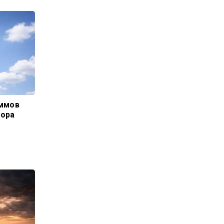
аммов
тора