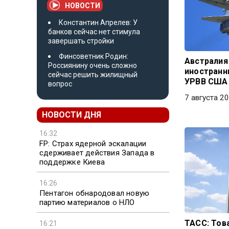
НОВОСТИ
Константин Апрелев: У
банков сейчас нет стимула
завершать стройки
Финсоветник Родин:
Австралия
Россиянину очень сложно
иностранн
сейчас решить жилищный
УРВВ США
вопрос
7 августа 20
НОВОСТИ ДНЯ
16:32
FP: Страх ядерной эскалации
сдерживает действия Запада в
поддержке Киева
16:26
Пентагон обнародовал новую
партию материалов о НЛО
ТАСС: Тов
16:21