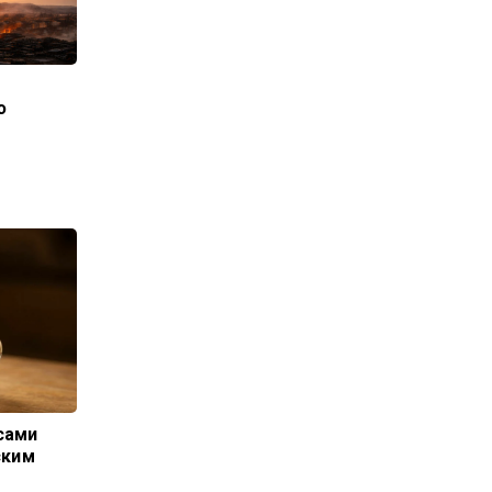
ю
сами
ским