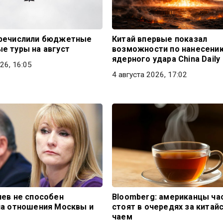
еречислили бюджетные
Китай впервые показал
е туры на август
возможности по нанесени
ядерного удара China Daily
26, 16:05
4 августа 2026, 17:02
иев не способен
Bloomberg: американцы ча
на отношения Москвы и
стоят в очередях за китай
чаем