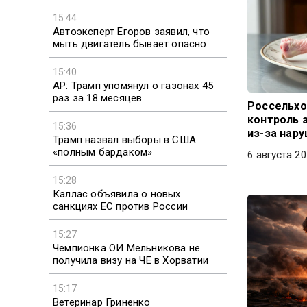
15:44
Автоэксперт Егоров заявил, что
мыть двигатель бывает опасно
15:40
AP: Трамп упомянул о газонах 45
раз за 18 месяцев
Россельхо
контроль з
15:36
из-за нар
Трамп назвал выборы в США
«полным бардаком»
6 августа 20
15:28
Каллас объявила о новых
санкциях ЕС против России
15:27
Чемпионка ОИ Мельникова не
получила визу на ЧЕ в Хорватии
15:17
Ветеринар Гриненко