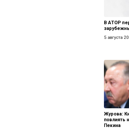
В АТОР п
зарубежны
5 августа 20
Журова: К
повлиять 
Пекина