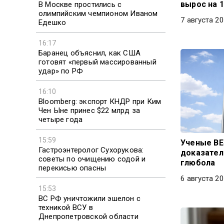
вырос на 
В Москве простились с
олимпийским чемпионом Иваном
7 августа 20
Едешко
16:17
Баранец объяснил, как США
готовят «первый массированный
удар» по РФ
16:10
Bloomberg: экспорт КНДР при Ким
Чен Ыне принес $22 млрд за
четыре года
15:59
Ученые BE
Гастроэнтеролог Сухорукова:
доказател
советы по очищению содой и
глюбола
перекисью опасны
6 августа 20
15:53
ВС РФ уничтожили эшелон с
техникой ВСУ в
Днепропетровской области