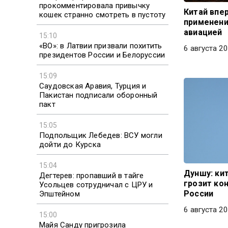
прокомментировала привычку
Китай впе
кошек странно смотреть в пустоту
применени
авиацией
15:10
«ВО»: в Латвии призвали похитить
6 августа 20
президентов России и Белоруссии
15:09
Саудовская Аравия, Турция и
Пакистан подписали оборонный
пакт
15:05
Подпольщик Лебедев: ВСУ могли
дойти до Курска
15:04
Дуншу: ки
Дегтерев: пропавший в тайге
грозит ко
Усольцев сотрудничал с ЦРУ и
России
Эпштейном
6 августа 20
15:00
Майя Санду пригрозила