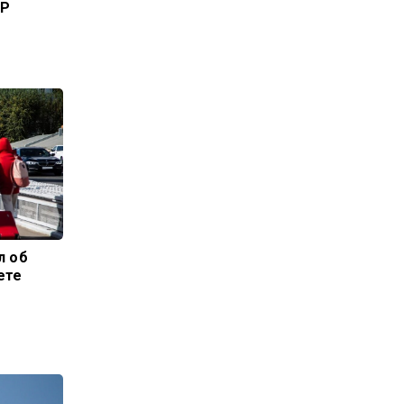
НР
л об
ете