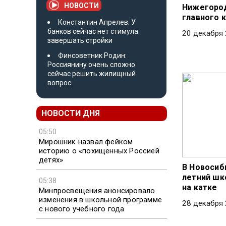
НОВОСТИ
Нижегород
главного 
Константин Апрелев: У
банков сейчас нет стимула
20 декабря 
завершать стройки
Финсоветник Родин:
Россиянину очень сложно
сейчас решить жилищный
вопрос
НОВОСТИ ДНЯ
05:50
Мирошник назвал фейком
историю о «похищенных Россией
детях»
В Новосиб
летний шк
05:38
на катке
Минпросвещения анонсировало
изменения в школьной программе
28 декабря 
с нового учебного года