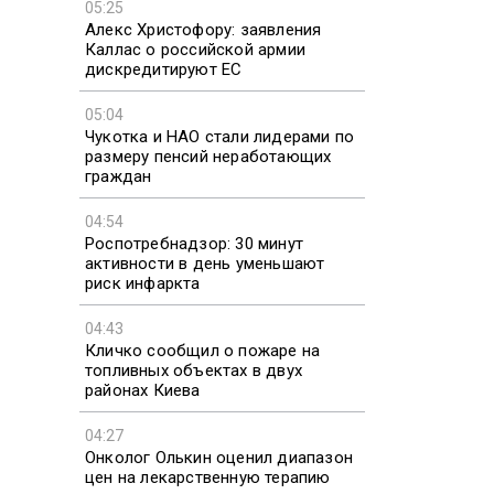
05:25
Алекс Христофору: заявления
Каллас о российской армии
дискредитируют ЕС
05:04
Чукотка и НАО стали лидерами по
размеру пенсий неработающих
граждан
04:54
Роспотребнадзор: 30 минут
активности в день уменьшают
риск инфаркта
04:43
Кличко сообщил о пожаре на
топливных объектах в двух
районах Киева
04:27
Онколог Олькин оценил диапазон
цен на лекарственную терапию