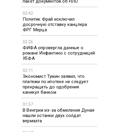
пакет документов об НЛО
02:42
Политик Фрай исключил
досрочную отставку канцлера
ФРГ Мерца
02:26
ФИФА опровергла данные о
романе Инфантино с сотрудницей
УЕФА
02:11
Экономист Тумин заявил, что
платежи по ипотеке не следует
прекращать до одобрения
каникул банком
01:57
В Венгрии из-за обмеления Дуная
нашли останки двух солдат
вермахта