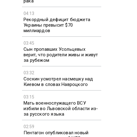
рака
04:13
Рекордный дефицит бюджета
Украины превысит $70
миллиардов
03:45
Сын пропавших Усольцевых
верит, что родители живы и живут
за рубежом
03:32
Соскин усмотрел насмешку над
Киевом в словах Навроцкого
03:15
Мать военнослужащего ВСУ
избили во Львовской области из-
за русского языка
02:59
Пентагон опубликовал новый