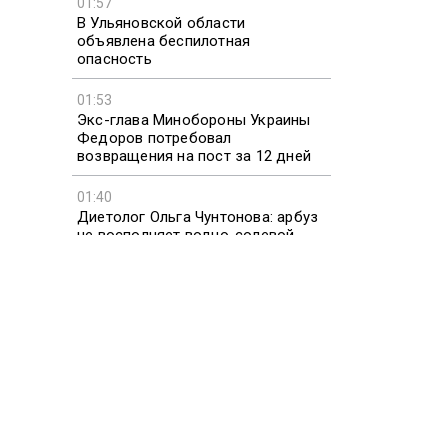
01:57
В Ульяновской области
объявлена беспилотная
опасность
01:53
Экс-глава Минобороны Украины
Федоров потребовал
возвращения на пост за 12 дней
01:40
Диетолог Ольга Чунтонова: арбуз
не восполняет водно-солевой
баланс
01:36
В Кривом Роге сообщили о
взрывах на фоне воздушной
тревоги