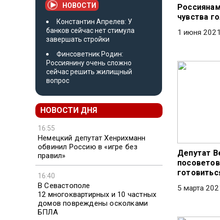
НОВОСТИ
Россиянам
чувства г
Константин Апрелев: У
банков сейчас нет стимула
1 июня 2021
завершать стройки
Финсоветник Родин:
Россиянину очень сложно
сейчас решить жилищный
вопрос
НОВОСТИ ДНЯ
16:55
Немецкий депутат Хенрихманн
обвинил Россию в «игре без
Депутат В
правил»
посоветов
готовитьс
16:40
В Севастополе
5 марта 202
12 многоквартирных и 10 частных
домов повреждены осколками
БПЛА