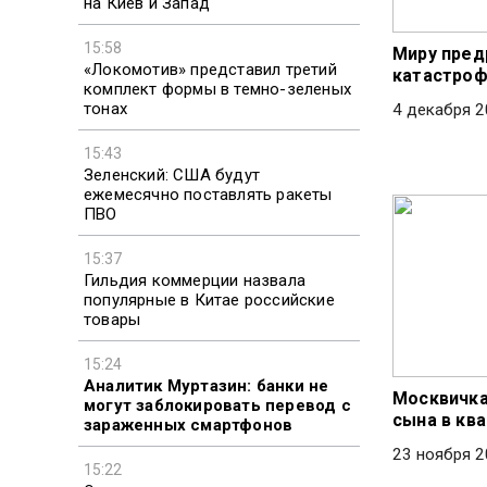
на Киев и Запад
15:58
Миру пред
«Локомотив» представил третий
катастроф
комплект формы в темно-зеленых
тонах
4 декабря 2
15:43
Зеленский: США будут
ежемесячно поставлять ракеты
ПВО
15:37
Гильдия коммерции назвала
популярные в Китае российские
товары
15:24
Аналитик Муртазин: банки не
Москвичка
могут заблокировать перевод с
сына в кв
зараженных смартфонов
23 ноября 2
15:22