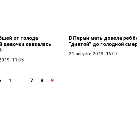
бшей от голода
В Перми мать довела ребё
й девочки оказалась
“диетой” до голодной сме
й
21 августа 2019, 16:07
2019, 11:05
е
1
…
7
8
9