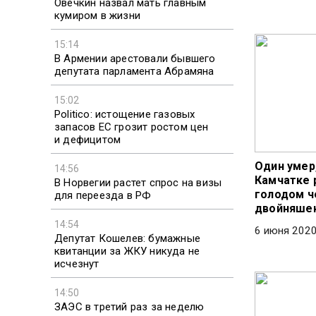
Овечкин назвал мать главным
кумиром в жизни
15:14
В Армении арестовали бывшего
депутата парламента Абрамяна
15:02
Politico: истощение газовых
запасов ЕС грозит ростом цен
и дефицитом
Один умер,
14:56
Камчатке 
В Норвегии растет спрос на визы
голодом 
для переезда в РФ
двойняше
14:54
6 июня 2020
Депутат Кошелев: бумажные
квитанции за ЖКУ никуда не
исчезнут
14:50
ЗАЭС в третий раз за неделю