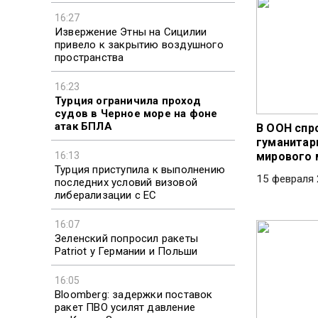
16:27
Извержение Этны на Сицилии
привело к закрытию воздушного
пространства
16:23
Турция ограничила проход
судов в Черное море на фоне
атак БПЛА
В ООН спр
гуманитар
16:13
мирового
Турция приступила к выполнению
15 февраля 
последних условий визовой
либерализации с ЕС
16:07
Зеленский попросил ракеты
Patriot у Германии и Польши
16:05
Bloomberg: задержки поставок
ракет ПВО усилят давление