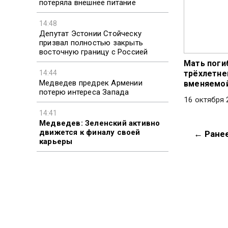
потеряла внешнее питание
14:48
Депутат Эстонии Стойческу
призвал полностью закрыть
восточную границу с Россией
Мать поги
14:44
трёхлетне
Медведев предрек Армении
вменяемо
потерю интереса Запада
16 октября 
14:41
Медведев: Зеленский активно
движется к финалу своей
← Ране
карьеры