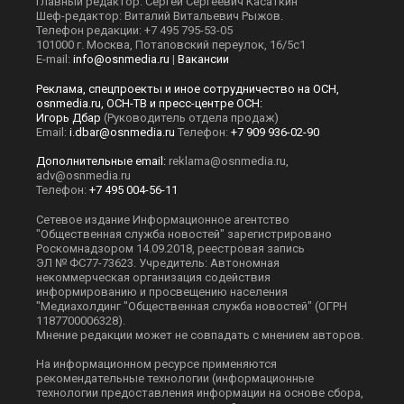
Главный редактор: Сергей Сергеевич Касаткин
Шеф-редактор: Виталий Витальевич Рыжов.
Телефон редакции: +7 495 795-53-05
101000 г. Москва, Потаповский переулок, 16/5с1
E-mail:
info@osnmedia.ru
|
Вакансии
Реклама, спецпроекты и иное сотрудничество на ОСН,
osnmedia.ru, ОСН-ТВ и пресс-центре ОСН:
Игорь Дбар
(Руководитель отдела продаж)
Email:
i.dbar@osnmedia.ru
Телефон:
+7 909 936-02-90
Дополнительные email:
reklama@osnmedia.ru
,
adv@osnmedia.ru
Телефон:
+7 495 004-56-11
Сетевое издание Информационное агентство
"Общественная служба новостей" зарегистрировано
Роскомнадзором 14.09.2018, реестровая запись
ЭЛ № ФС77-73623. Учредитель: Автономная
некоммерческая организация содействия
информированию и просвещению населения
"Медиахолдинг "Общественная служба новостей" (ОГРН
1187700006328).
Мнение редакции может не совпадать с мнением авторов.
На информационном ресурсе применяются
рекомендательные технологии (информационные
технологии предоставления информации на основе сбора,