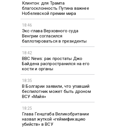
Клинтон: для Трампа
благосклонность Путина важнее
Нобелевской премии мира
18:46
Экс-глава Верховного суда
Венгрии согласился
баллотироваться в президенты
18:42
BBC News: рак простаты Джо
Байдена распространился на его
кости и органы
18:35
В Болгарии заявили, что упавший
беспилотник может быть дроном
ВСУ «Майя»
18:25
Глава Генштаба Великобритании
назвал жуткой «геймификацию
убийств» в ВСУ