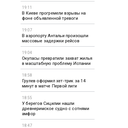
19:11
В Киеве прогремели взрывы на
фоне объявленной тревоги
19:07
В аэропорту Антальи произошли
массовые задержки рейсов
19:04
Окупасы превратили захват жилья
в масштабную проблему Испании
18:58
Грулев оформил хет-трик за 14
минут в матче Первой лиги
18:55
У берегов Сицилии нашли
древнеримское судно с сотнями
амфор
18:47