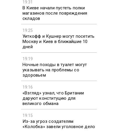
19:31
В Киеве начали пустеть полки
магазинов после повреждения
складов
19:25
Уиткофф и Кушнер могут посетить
Москву и Киев в ближайшие 10
дней
19:19
Ночные походы в туалет могут
указывать на проблемы со
здоровьем
19:16
«Взгляд» узнал, что Британии
даруют конституцию для
великого обмана
19:15
Из-за угроз создателям
«Колобка» завели уголовное дело