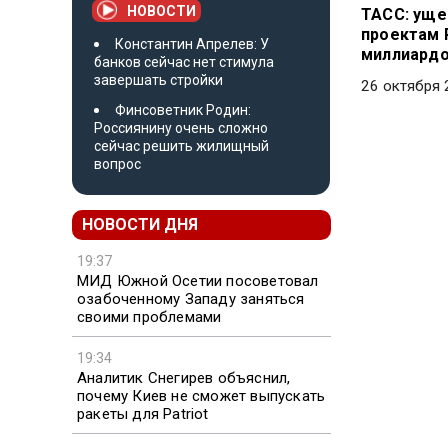
НОВОСТИ
ТАСС: уще
проектам 
Константин Апрелев: У
миллиардо
банков сейчас нет стимула
завершать стройки
26 октября 
Финсоветник Родин:
Россиянину очень сложно
сейчас решить жилищный
вопрос
НОВОСТИ ДНЯ
19:37
МИД Южной Осетии посоветовал
озабоченному Западу заняться
своими проблемами
19:34
Аналитик Снегирев объяснил,
почему Киев не сможет выпускать
ракеты для Patriot