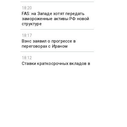
18:20
FAS: на Западе хотят передать
замороженные активы РФ новой
структуре
18:17
Вэнс заявил о прогрессе в
переговорах с Ираном
18:12
Ставки краткосрочных вкладов в
20 крупных банках РФ достигли
максимума с марта