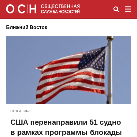
Ближний Восток
Вве
зап
и
наж
Ente
ПОЛИТИКА
США перенаправили 51 судно
в рамках программы блокады