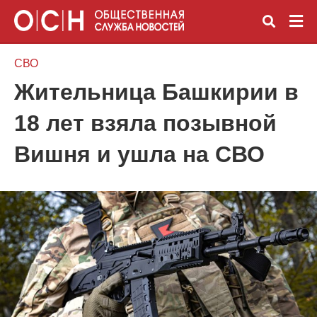
СВО
Жительница Башкирии в
Вве
18 лет взяла позывной
зап
и
наж
Вишня и ушла на СВО
Ente