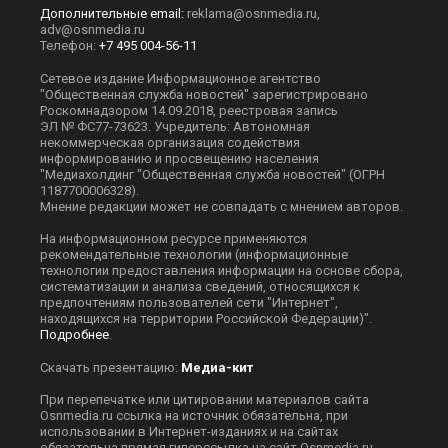
Дополнительные email:
reklama@osnmedia.ru
,
adv@osnmedia.ru
Телефон:
+7 495 004-56-11
Сетевое издание Информационное агентство
"Общественная служба новостей" зарегистрировано
Роскомнадзором 14.09.2018, реестровая запись
ЭЛ № ФС77-73623. Учредитель: Автономная
некоммерческая организация содействия
информированию и просвещению населения
"Медиахолдинг "Общественная служба новостей" (ОГРН
1187700006328).
Мнение редакции может не совпадать с мнением авторов.
На информационном ресурсе применяются
рекомендательные технологии (информационные
технологии предоставления информации на основе сбора,
систематизации и анализа сведений, относящихся к
предпочтениям пользователей сети "Интернет",
находящихся на территории Российской Федерации)".
Подробнее
.
Скачать презентацию:
Медиа-кит
При перепечатке или цитировании материалов сайта
Оsnmedia.ru ссылка на источник обязательна, при
использовании в Интернет-изданиях и на сайтах
обязательна прямая гиперссылка на сайт Оsnmedia.ru.