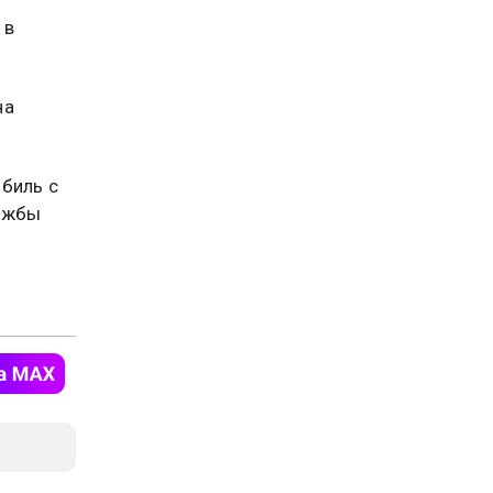
 в
на
биль с
ужбы