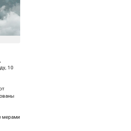
д
ду, 10
ют
вованы
е мерами