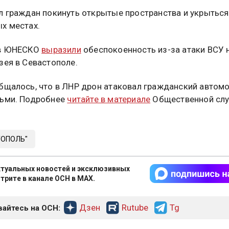
л граждан покинуть открытые пространства и укрыться
х местах.
 в ЮНЕСКО
выразили
обеспокоенность из-за атаки ВСУ 
зея в Севастополе.
бщалось, что в ЛНР дрон атаковал гражданский автомо
тьми. Подробнее
читайте в материале
Общественной сл
ТОПОЛЬ"
туальных новостей и эксклюзивных
трите в канале ОСН в MAX.
Дзен
Rutube
Tg
айтесь на ОСН: