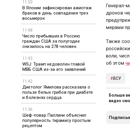
11:50
Генерал-м
В Японии зафиксирован ажиотаж
дронов че
браков в день совпадения трех
восьмерок
предупреж
мерами п
11:48
Число прибывших в Россию
Также соо
граждан США за полугодие
снизилось на 278 человек
российски
воли, чис
11:43
об этом
ч
WSJ: Трамп недоволен главой
МВБ США из-за его заявлений
ВСУ
11:42
Диетолог Ямилова рассказала о
пользе белых грибов при диабете
Больше ак
и болезнях сердца
видео смо
11:36
Шеф-повар Паллини объяснил
Подписыв
популярность тирамису простым
рецептом