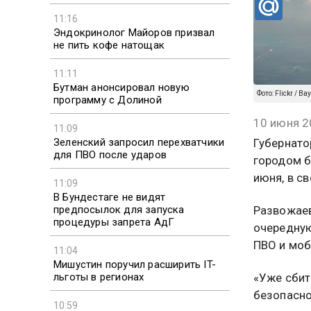
11:16
Эндокринолог Майоров призвал
не пить кофе натощак
11:11
Бутман анонсировал новую
Фото: Flickr / Ba
программу с Долиной
10 июня 2
11:09
Зеленский запросил перехватчики
Губернато
для ПВО после ударов
городом б
июня, в с
11:09
В Бундестаге не видят
предпосылок для запуска
Развожаев
процедуры запрета АдГ
очередную
ПВО и моб
11:04
Мишустин поручил расширить IT-
льготы в регионах
«Уже сбит
безопасно
10:59