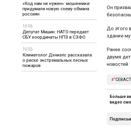
«Код нам не нужен»: мошенники
Он призва
придумали новую схему обмана
россиян
безопасны
10:56
До этого
Депутат Мишин: НАТО передает
здание му
СБУ координаты НПЗ в СЗФО
Ранее соо
10:55
Климатолог Дэниэлс рассказала
двумя де
о риске экстремальных лесных
новостей.
пожаров
"СЕВАС
Больше ак
видео смо
Подписыв