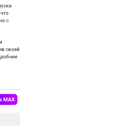
пуска
 что
но с
м
ив своей
дробнее