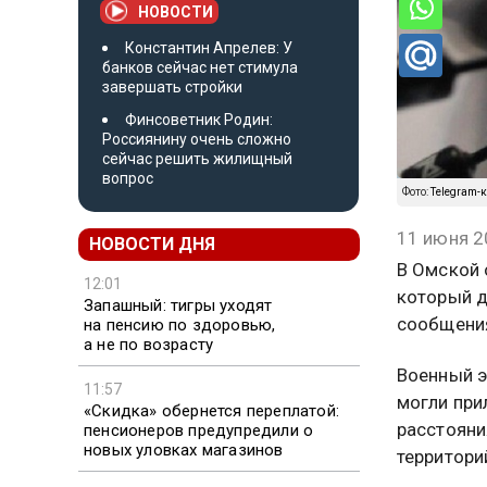
НОВОСТИ
Константин Апрелев: У
банков сейчас нет стимула
завершать стройки
Финсоветник Родин:
Россиянину очень сложно
сейчас решить жилищный
вопрос
Фото:
Telegram-
11 июня 2
НОВОСТИ ДНЯ
В Омской 
12:01
который д
Запашный: тигры уходят
сообщения
на пенсию по здоровью,
а не по возрасту
Военный э
11:57
могли при
«Скидка» обернется переплатой:
расстояни
пенсионеров предупредили о
новых уловках магазинов
территори