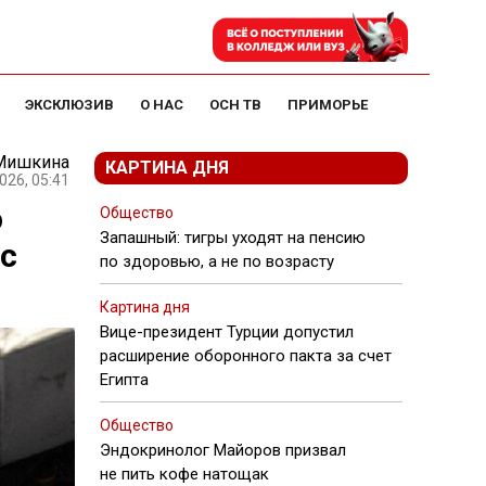
ЭКСКЛЮЗИВ
О НАС
ОСН ТВ
ПРИМОРЬЕ
 Мишкина
КАРТИНА ДНЯ
026, 05:41
о
Общество
Запашный: тигры уходят на пенсию
с
по здоровью, а не по возрасту
Картина дня
Вице-президент Турции допустил
расширение оборонного пакта за счет
Египта
Общество
Эндокринолог Майоров призвал
не пить кофе натощак