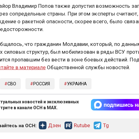
айор Владимир Попов также допустил возможность за
рез сопредельные страны. При этом эксперты считают,
дение о ракетной опасности, скорее всего, было связа
редосторожности.
бщалось, что гражданин Молдавии, который, по данны
х силовых структур, был мобилизован в ряды ВСУ прот
лится пропавшим без вести в зоне боевых действий. По
итайте в материале
Общественной службы новостей.
СВО
РОССИЯ
УКРАИНА
туальных новостей и эксклюзивных
трите в канале ОСН в MAX.
Дзен
Rutube
Tg
айтесь на ОСН: