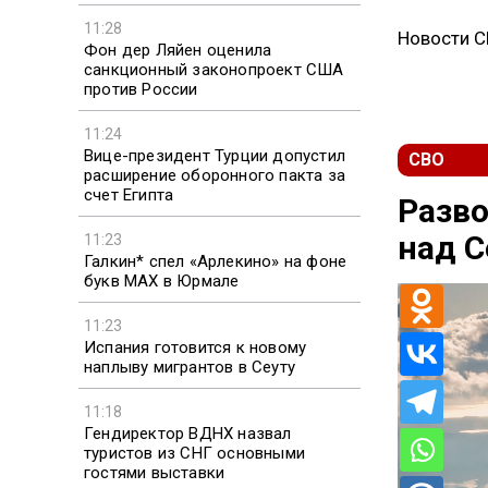
11:28
Новости 
Фон дер Ляйен оценила
санкционный законопроект США
против России
11:24
Вице-президент Турции допустил
СВО
расширение оборонного пакта за
счет Египта
Разво
над 
11:23
Галкин* спел «Арлекино» на фоне
букв MAX в Юрмале
11:23
Испания готовится к новому
наплыву мигрантов в Сеуту
11:18
Гендиректор ВДНХ назвал
туристов из СНГ основными
гостями выставки