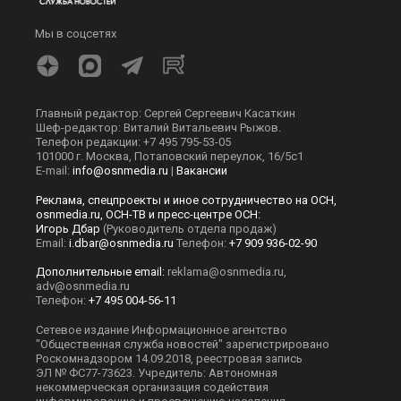
Мы в соцсетях
Главный редактор: Сергей Сергеевич Касаткин
Шеф-редактор: Виталий Витальевич Рыжов.
Телефон редакции: +7 495 795-53-05
101000 г. Москва, Потаповский переулок, 16/5с1
E-mail:
info@osnmedia.ru
|
Вакансии
Реклама, спецпроекты и иное сотрудничество на ОСН,
osnmedia.ru, ОСН-ТВ и пресс-центре ОСН:
Игорь Дбар
(Руководитель отдела продаж)
Email:
i.dbar@osnmedia.ru
Телефон:
+7 909 936-02-90
Дополнительные email:
reklama@osnmedia.ru
,
adv@osnmedia.ru
Телефон:
+7 495 004-56-11
Сетевое издание Информационное агентство
"Общественная служба новостей" зарегистрировано
Роскомнадзором 14.09.2018, реестровая запись
ЭЛ № ФС77-73623. Учредитель: Автономная
некоммерческая организация содействия