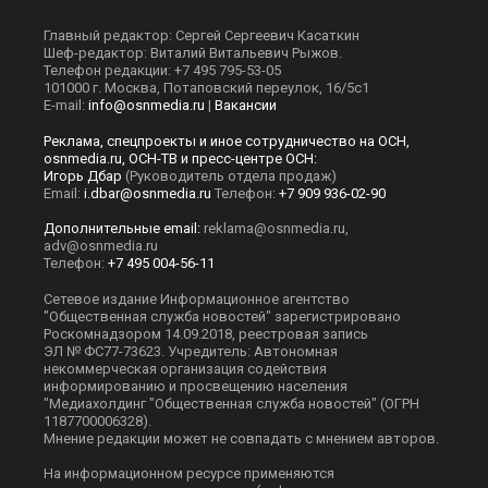
Главный редактор: Сергей Сергеевич Касаткин
Шеф-редактор: Виталий Витальевич Рыжов.
Телефон редакции: +7 495 795-53-05
101000 г. Москва, Потаповский переулок, 16/5с1
E-mail:
info@osnmedia.ru
|
Вакансии
Реклама, спецпроекты и иное сотрудничество на ОСН,
osnmedia.ru, ОСН-ТВ и пресс-центре ОСН:
Игорь Дбар
(Руководитель отдела продаж)
Email:
i.dbar@osnmedia.ru
Телефон:
+7 909 936-02-90
Дополнительные email:
reklama@osnmedia.ru
,
adv@osnmedia.ru
Телефон:
+7 495 004-56-11
Сетевое издание Информационное агентство
"Общественная служба новостей" зарегистрировано
Роскомнадзором 14.09.2018, реестровая запись
ЭЛ № ФС77-73623. Учредитель: Автономная
некоммерческая организация содействия
информированию и просвещению населения
"Медиахолдинг "Общественная служба новостей" (ОГРН
1187700006328).
Мнение редакции может не совпадать с мнением авторов.
На информационном ресурсе применяются