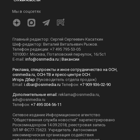
Мы в соцсетях
Главный редактор: Сергей Сергеевич Касаткин
Шеф-редактор: Виталий Витальевич Рыжов.
Телефон редакции: +7 495 795-53-05
101000 г. Москва, Потаповский переулок, 16/5с1
E-mail:
info@osnmedia.ru
|
Вакансии
Реклама, спецпроекты и иное сотрудничество на ОСН,
osnmedia.ru, ОСН-ТВ и пресс-центре ОСН:
Игорь Дбар
(Руководитель отдела продаж)
Email:
i.dbar@osnmedia.ru
Телефон:
+7 909 936-02-90
Дополнительные email:
reklama@osnmedia.ru
,
adv@osnmedia.ru
Телефон:
+7 495 004-56-11
Сетевое издание Информационное агентство
"Общественная служба новостей" зарегистрировано
Роскомнадзором 14.09.2018, реестровая запись
ЭЛ № ФС77-73623. Учредитель: Автономная
некоммерческая организация содействия
информированию и просвещению населения