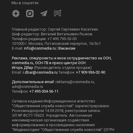
Мы в соцсетях
Главный редактор: Сергей Сергеевич Касаткин
Шеф-редактор: Виталий Витальевич Рыжов.
Телефон редакции: +7 495 795-53-05
101000 г. Москва, Потаповский переулок, 16/5с1
E-mail:
info@osnmedia.ru
|
Вакансии
Реклама, спецпроекты и иное сотрудничество на ОСН,
osnmedia.ru, ОСН-ТВ и пресс-центре ОСН:
Игорь Дбар
(Руководитель отдела продаж)
Email:
i.dbar@osnmedia.ru
Телефон:
+7 909 936-02-90
Дополнительные email:
reklama@osnmedia.ru
,
adv@osnmedia.ru
Телефон:
+7 495 004-56-11
Сетевое издание Информационное агентство
"Общественная служба новостей" зарегистрировано
Роскомнадзором 14.09.2018, реестровая запись
ЭЛ № ФС77-73623. Учредитель: Автономная
некоммерческая организация содействия
информированию и просвещению населения
"Медиахолдинг "Общественная служба новостей" (ОГРН