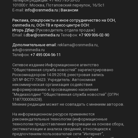
Телефон редакции: +7 495 795-53-05
101000 г. Москва, Потаповский переулок, 16/5с1
E-mail:
info@osnmedia.ru
|
Вакансии
Реклама, спецпроекты и иное сотрудничество на ОСН,
osnmedia.ru, ОСН-ТВ и пресс-центре ОСН:
Игорь Дбар
(Руководитель отдела продаж)
Email:
i.dbar@osnmedia.ru
Телефон:
+7 909 936-02-90
Дополнительные email:
reklama@osnmedia.ru
,
adv@osnmedia.ru
Телефон:
+7 495 004-56-11
Сетевое издание Информационное агентство
"Общественная служба новостей" зарегистрировано
Роскомнадзором 14.09.2018, реестровая запись
ЭЛ № ФС77-73623. Учредитель: Автономная
некоммерческая организация содействия
информированию и просвещению населения
"Медиахолдинг "Общественная служба новостей" (ОГРН
1187700006328).
Мнение редакции может не совпадать с мнением авторов.
На информационном ресурсе применяются
рекомендательные технологии (информационные
технологии предоставления информации на основе сбора,
систематизации и анализа сведений, относящихся к
предпочтениям пользователей сети "Интернет",