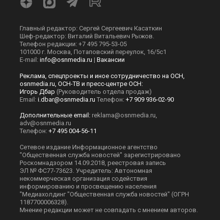
Главный редактор: Сергей Сергеевич Касаткин
Шеф-редактор: Виталий Витальевич Рыжов.
Телефон редакции: +7 495 795-53-05
101000 г. Москва, Потаповский переулок, 16/5с1
E-mail:
info@osnmedia.ru
|
Вакансии
Реклама, спецпроекты и иное сотрудничество на ОСН,
osnmedia.ru, ОСН-ТВ и пресс-центре ОСН:
Игорь Дбар
(Руководитель отдела продаж)
Email:
i.dbar@osnmedia.ru
Телефон:
+7 909 936-02-90
Дополнительные email:
reklama@osnmedia.ru
,
adv@osnmedia.ru
Телефон:
+7 495 004-56-11
Сетевое издание Информационное агентство
"Общественная служба новостей" зарегистрировано
Роскомнадзором 14.09.2018, реестровая запись
ЭЛ № ФС77-73623. Учредитель: Автономная
некоммерческая организация содействия
информированию и просвещению населения
"Медиахолдинг "Общественная служба новостей" (ОГРН
1187700006328).
Мнение редакции может не совпадать с мнением авторов.