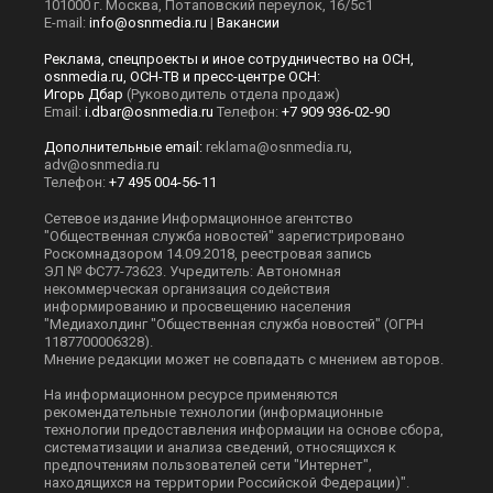
101000 г. Москва, Потаповский переулок, 16/5с1
E-mail:
info@osnmedia.ru
|
Вакансии
Реклама, спецпроекты и иное сотрудничество на ОСН,
osnmedia.ru, ОСН-ТВ и пресс-центре ОСН:
Игорь Дбар
(Руководитель отдела продаж)
Email:
i.dbar@osnmedia.ru
Телефон:
+7 909 936-02-90
Дополнительные email:
reklama@osnmedia.ru
,
adv@osnmedia.ru
Телефон:
+7 495 004-56-11
Сетевое издание Информационное агентство
"Общественная служба новостей" зарегистрировано
Роскомнадзором 14.09.2018, реестровая запись
ЭЛ № ФС77-73623. Учредитель: Автономная
некоммерческая организация содействия
информированию и просвещению населения
"Медиахолдинг "Общественная служба новостей" (ОГРН
1187700006328).
Мнение редакции может не совпадать с мнением авторов.
На информационном ресурсе применяются
рекомендательные технологии (информационные
технологии предоставления информации на основе сбора,
систематизации и анализа сведений, относящихся к
предпочтениям пользователей сети "Интернет",
находящихся на территории Российской Федерации)".