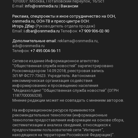
101000 г. Москва, Потаповский переулок, 16/5с1
E-mail:
info@osnmedia.ru
|
Вакансии
Реклама, спецпроекты и иное сотрудничество на ОСН,
osnmedia.ru, ОСН-ТВ и пресс-центре ОСН:
Игорь Дбар
(Руководитель отдела продаж)
Email:
i.dbar@osnmedia.ru
Телефон:
+7 909 936-02-90
Дополнительные email:
reklama@osnmedia.ru
,
adv@osnmedia.ru
Телефон:
+7 495 004-56-11
Сетевое издание Информационное агентство
"Общественная служба новостей" зарегистрировано
Роскомнадзором 14.09.2018, реестровая запись
ЭЛ № ФС77-73623. Учредитель: Автономная
некоммерческая организация содействия
информированию и просвещению населения
"Медиахолдинг "Общественная служба новостей" (ОГРН
1187700006328).
Мнение редакции может не совпадать с мнением авторов.
На информационном ресурсе применяются
рекомендательные технологии (информационные
технологии предоставления информации на основе сбора,
систематизации и анализа сведений, относящихся к
предпочтениям пользователей сети "Интернет",
находящихся на территории Российской Федерации)".