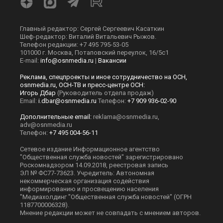
Главный редактор: Сергей Сергеевич Касаткин
Шеф-редактор: Виталий Витальевич Рыжов.
Телефон редакции: +7 495 795-53-05
101000 г. Москва, Потаповский переулок, 16/5с1
E-mail:
info@osnmedia.ru
|
Вакансии
Реклама, спецпроекты и иное сотрудничество на ОСН,
osnmedia.ru, ОСН-ТВ и пресс-центре ОСН:
Игорь Дбар
(Руководитель отдела продаж)
Email:
i.dbar@osnmedia.ru
Телефон:
+7 909 936-02-90
Дополнительные email:
reklama@osnmedia.ru
,
adv@osnmedia.ru
Телефон:
+7 495 004-56-11
Сетевое издание Информационное агентство
"Общественная служба новостей" зарегистрировано
Роскомнадзором 14.09.2018, реестровая запись
ЭЛ № ФС77-73623. Учредитель: Автономная
некоммерческая организация содействия
информированию и просвещению населения
"Медиахолдинг "Общественная служба новостей" (ОГРН
1187700006328).
Мнение редакции может не совпадать с мнением авторов.