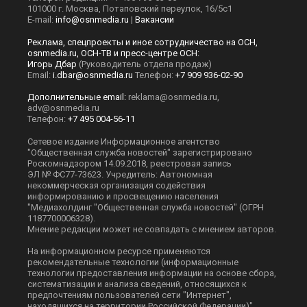
101000 г. Москва, Потаповский переулок, 16/5с1
E-mail:
info@osnmedia.ru
|
Вакансии
Реклама, спецпроекты и иное сотрудничество на ОСН,
osnmedia.ru, ОСН-ТВ и пресс-центре ОСН:
Игорь Дбар
(Руководитель отдела продаж)
Email:
i.dbar@osnmedia.ru
Телефон:
+7 909 936-02-90
Дополнительные email:
reklama@osnmedia.ru
,
adv@osnmedia.ru
Телефон:
+7 495 004-56-11
Сетевое издание Информационное агентство
"Общественная служба новостей" зарегистрировано
Роскомнадзором 14.09.2018, реестровая запись
ЭЛ № ФС77-73623. Учредитель: Автономная
некоммерческая организация содействия
информированию и просвещению населения
"Медиахолдинг "Общественная служба новостей" (ОГРН
1187700006328).
Мнение редакции может не совпадать с мнением авторов.
На информационном ресурсе применяются
рекомендательные технологии (информационные
технологии предоставления информации на основе сбора,
систематизации и анализа сведений, относящихся к
предпочтениям пользователей сети "Интернет",
находящихся на территории Российской Федерации)".