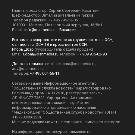
Главный редактор: Сергей Сергеевич Касаткин
Шеф-редактор: Виталий Витальевич Рыжов.
Телефон редакции: +7 495 795-53-05
101000 г. Москва, Потаповский переулок, 16/5с1
E-mail:
info@osnmedia.ru
|
Вакансии
Реклама, спецпроекты и иное сотрудничество на ОСН,
osnmedia.ru, ОСН-ТВ и пресс-центре ОСН:
Игорь Дбар
(Руководитель отдела продаж)
Email:
i.dbar@osnmedia.ru
Телефон:
+7 909 936-02-90
Дополнительные email:
reklama@osnmedia.ru
,
adv@osnmedia.ru
Телефон:
+7 495 004-56-11
Сетевое издание Информационное агентство
"Общественная служба новостей" зарегистрировано
Роскомнадзором 14.09.2018, реестровая запись
ЭЛ № ФС77-73623. Учредитель: Автономная
некоммерческая организация содействия
информированию и просвещению населения
"Медиахолдинг "Общественная служба новостей" (ОГРН
1187700006328).
Мнение редакции может не совпадать с мнением авторов.
На информационном ресурсе применяются