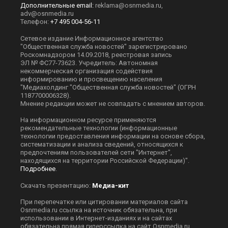
Дополнительные email:
reklama@osnmedia.ru
,
adv@osnmedia.ru
Телефон:
+7 495 004-56-11
Сетевое издание Информационное агентство
"Общественная служба новостей" зарегистрировано
Роскомнадзором 14.09.2018, реестровая запись
ЭЛ № ФС77-73623. Учредитель: Автономная
некоммерческая организация содействия
информированию и просвещению населения
"Медиахолдинг "Общественная служба новостей" (ОГРН
1187700006328).
Мнение редакции может не совпадать с мнением авторов.
На информационном ресурсе применяются
рекомендательные технологии (информационные
технологии предоставления информации на основе сбора,
систематизации и анализа сведений, относящихся к
предпочтениям пользователей сети "Интернет",
находящихся на территории Российской Федерации)".
Подробнее
.
Скачать презентацию:
Медиа-кит
При перепечатке или цитировании материалов сайта
Оsnmedia.ru ссылка на источник обязательна, при
использовании в Интернет-изданиях и на сайтах
обязательна прямая гиперссылка на сайт Оsnmedia.ru.