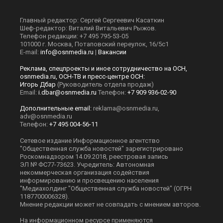
Главный редактор: Сергей Сергеевич Касаткин
Шеф-редактор: Виталий Витальевич Рыжов.
Телефон редакции: +7 495 795-53-05
101000 г. Москва, Потаповский переулок, 16/5с1
E-mail:
info@osnmedia.ru
|
Вакансии
Реклама, спецпроекты и иное сотрудничество на ОСН,
osnmedia.ru, ОСН-ТВ и пресс-центре ОСН:
Игорь Дбар
(Руководитель отдела продаж)
Email:
i.dbar@osnmedia.ru
Телефон:
+7 909 936-02-90
Дополнительные email:
reklama@osnmedia.ru
,
adv@osnmedia.ru
Телефон:
+7 495 004-56-11
Сетевое издание Информационное агентство
"Общественная служба новостей" зарегистрировано
Роскомнадзором 14.09.2018, реестровая запись
ЭЛ № ФС77-73623. Учредитель: Автономная
некоммерческая организация содействия
информированию и просвещению населения
"Медиахолдинг "Общественная служба новостей" (ОГРН
1187700006328).
Мнение редакции может не совпадать с мнением авторов.
На информационном ресурсе применяются