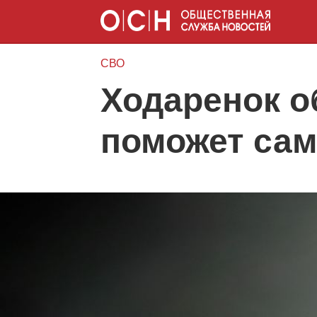
СВО
Ходаренок о
поможет са