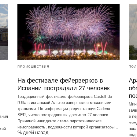
ПРОИСШЕСТВИЯ
ПОЛ
На фестивале фейерверков в
Ар
Испании пострадали 27 человек
об
по
Традиционный фестиваль фейерверков Castell de
l'Olla в испанской Альтее завершился массовыми
Мин
травмами. По информации радиостанции Cadena
заяв
SER, число пострадавших достигло 27 человек.
ания
в пе
Причиной инцидента стала пиротехническая
меж
неисправность, подробности которой организаторы…
кий
пос
% дней назад
сод