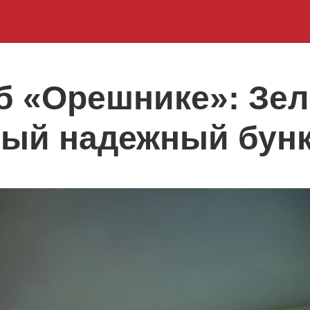
б «Орешнике»: Зел
мый надежный бун