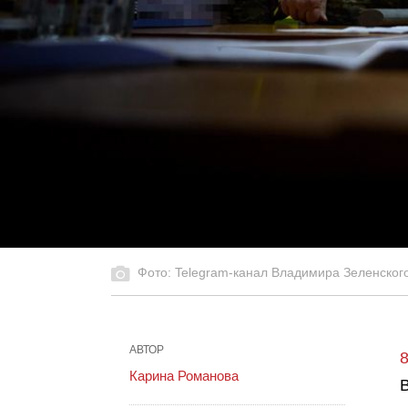
Фото: Telegram-канал Владимира Зеленског
АВТОР
Карина Романова