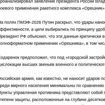
проанализировал заявление президента России Влад
боевого применения ракетного комплекса «Орешник»
На полях ПМЭФ-2026 Путин раскрыл, что удары нано
эффективности, а цели выбирались по принципу удоб
Президент РФ объяснил, что эти данные критически 
полноформатном применении «Орешника», в том числ
Ходаренок предположил, что под «городской застрой
дислокации высших звеньев военного и политическог
оссийская армия, как известно, не наносит ударов 
среди мирного населения минимальны по сравнению
Пункты управления противника представляют собой
тепени защиты, расположенные на глубине десятков,