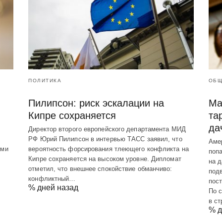
ПОЛИТИКА
ОБЩ
Пилипсон: риск эскалации на
Ma
Кипре сохраняется
та
да
Директор второго европейского департамента МИД
РФ Юрий Пилипсон в интервью ТАСС заявил, что
Аме
ыми
вероятность форсирования тлеющего конфликта на
попа
Кипре сохраняется на высоком уровне. Дипломат
на 
отметил, что внешнее спокойствие обманчиво:
подв
конфликтный…
пост
% дней назад
По 
в с
% д