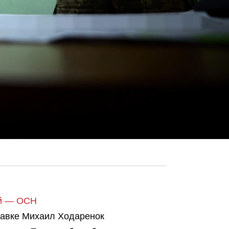
ей — ОСН
тавке Михаил Ходаренок