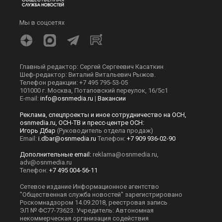
Мы в соцсетях
Главный редактор: Сергей Сергеевич Касаткин
Шеф-редактор: Виталий Витальевич Рыжов.
Телефон редакции: +7 495 795-53-05
101000 г. Москва, Потаповский переулок, 16/5с1
E-mail:
info@osnmedia.ru
|
Вакансии
Реклама, спецпроекты и иное сотрудничество на ОСН,
osnmedia.ru, ОСН-ТВ и пресс-центре ОСН:
Игорь Дбар
(Руководитель отдела продаж)
Email:
i.dbar@osnmedia.ru
Телефон:
+7 909 936-02-90
Дополнительные email:
reklama@osnmedia.ru
,
adv@osnmedia.ru
Телефон:
+7 495 004-56-11
Сетевое издание Информационное агентство
"Общественная служба новостей" зарегистрировано
Роскомнадзором 14.09.2018, реестровая запись
ЭЛ № ФС77-73623. Учредитель: Автономная
некоммерческая организация содействия