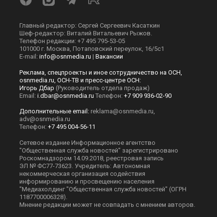
Главный редактор: Сергей Сергеевич Касаткин
Шеф-редактор: Виталий Витальевич Рыжов.
Телефон редакции: +7 495 795-53-05
101000 г. Москва, Потаповский переулок, 16/5с1
E-mail:
info@osnmedia.ru
|
Вакансии
Реклама, спецпроекты и иное сотрудничество на ОСН,
osnmedia.ru, ОСН-ТВ и пресс-центре ОСН:
Игорь Дбар
(Руководитель отдела продаж)
Email:
i.dbar@osnmedia.ru
Телефон:
+7 909 936-02-90
Дополнительные email:
reklama@osnmedia.ru
,
adv@osnmedia.ru
Телефон:
+7 495 004-56-11
Сетевое издание Информационное агентство
"Общественная служба новостей" зарегистрировано
Роскомнадзором 14.09.2018, реестровая запись
ЭЛ № ФС77-73623. Учредитель: Автономная
некоммерческая организация содействия
информированию и просвещению населения
"Медиахолдинг "Общественная служба новостей" (ОГРН
1187700006328).
Мнение редакции может не совпадать с мнением авторов.