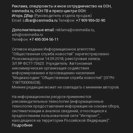
Реклама, спецпроекты и иное сотрудничество на ОСН,
osnmedia.ru, ОСН-ТВ и пресс-центре ОСН:
Игорь Дбар
(Руководитель отдела продаж)
Email:
i.dbar@osnmedia.ru
Телефон:
+7 909 936-02-90
Дополнительные email:
reklama@osnmedia.ru
,
adv@osnmedia.ru
Телефон:
+7 495 004-56-11
Сетевое издание Информационное агентство
"Общественная служба новостей" зарегистрировано
Роскомнадзором 14.09.2018, реестровая запись
ЭЛ № ФС77-73623. Учредитель: Автономная
некоммерческая организация содействия
информированию и просвещению населения
"Медиахолдинг "Общественная служба новостей" (ОГРН
1187700006328).
Мнение редакции может не совпадать с мнением авторов.
На информационном ресурсе применяются
рекомендательные технологии (информационные
технологии предоставления информации на основе сбора,
систематизации и анализа сведений, относящихся к
предпочтениям пользователей сети "Интернет",
находящихся на территории Российской Федерации)".
Подробнее
.