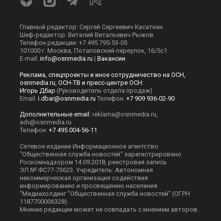
Главный редактор: Сергей Сергеевич Касаткин
Шеф-редактор: Виталий Витальевич Рыжов.
Телефон редакции: +7 495 795-53-05
101000 г. Москва, Потаповский переулок, 16/5с1
E-mail:
info@osnmedia.ru
|
Вакансии
Реклама, спецпроекты и иное сотрудничество на ОСН,
osnmedia.ru, ОСН-ТВ и пресс-центре ОСН:
Игорь Дбар
(Руководитель отдела продаж)
Email:
i.dbar@osnmedia.ru
Телефон:
+7 909 936-02-90
Дополнительные email:
reklama@osnmedia.ru
,
adv@osnmedia.ru
Телефон:
+7 495 004-56-11
Сетевое издание Информационное агентство
"Общественная служба новостей" зарегистрировано
Роскомнадзором 14.09.2018, реестровая запись
ЭЛ № ФС77-73623. Учредитель: Автономная
некоммерческая организация содействия
информированию и просвещению населения
"Медиахолдинг "Общественная служба новостей" (ОГРН
1187700006328).
Мнение редакции может не совпадать с мнением авторов.