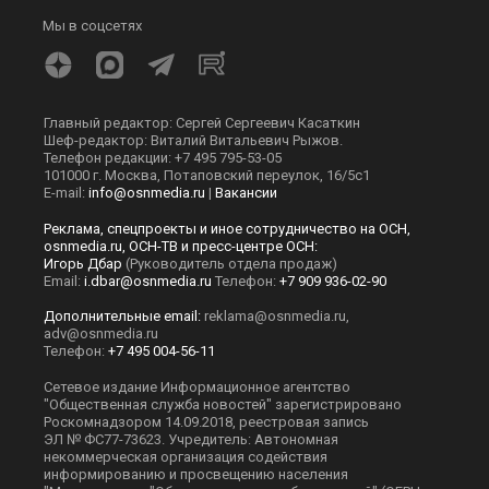
Мы в соцсетях
Главный редактор: Сергей Сергеевич Касаткин
Шеф-редактор: Виталий Витальевич Рыжов.
Телефон редакции: +7 495 795-53-05
101000 г. Москва, Потаповский переулок, 16/5с1
E-mail:
info@osnmedia.ru
|
Вакансии
Реклама, спецпроекты и иное сотрудничество на ОСН,
osnmedia.ru, ОСН-ТВ и пресс-центре ОСН:
Игорь Дбар
(Руководитель отдела продаж)
Email:
i.dbar@osnmedia.ru
Телефон:
+7 909 936-02-90
Дополнительные email:
reklama@osnmedia.ru
,
adv@osnmedia.ru
Телефон:
+7 495 004-56-11
Сетевое издание Информационное агентство
"Общественная служба новостей" зарегистрировано
Роскомнадзором 14.09.2018, реестровая запись
ЭЛ № ФС77-73623. Учредитель: Автономная
некоммерческая организация содействия
информированию и просвещению населения