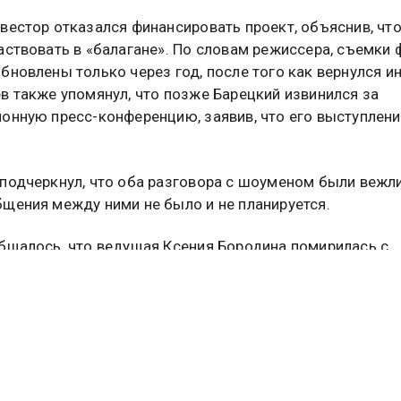
вестор отказался финансировать проект, объяснив, что
аствовать в «балагане». По словам режиссера, съемки
бновлены только через год, после того как вернулся и
в также упомянул, что позже Барецкий извинился за
онную пресс-конференцию, заявив, что его выступлен
подчеркнул, что оба разговора с шоуменом были вежл
щения между ними не было и не планируется.
бщалось, что ведущая Ксения Бородина помирилась с
 ею Викторией Боней. Подробности
в материале
Общес
востей.
АРЕЦКИЙ
БРАТ-3
туальных новостей и эксклюзивных