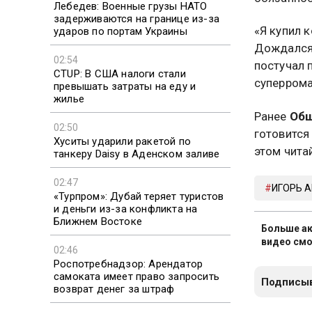
Лебедев: Военные грузы НАТО
задерживаются на границе из-за
«Я купил к
ударов по портам Украины
Дождался 
02:54
постучал п
CTUP: В США налоги стали
суперрома
превышать затраты на еду и
жилье
Ранее
Общ
02:50
готовится
Хуситы ударили ракетой по
этом чита
танкеру Daisy в Аденском заливе
02:47
ИГОРЬ 
«Турпром»: Дубай теряет туристов
и деньги из-за конфликта на
Ближнем Востоке
Больше ак
видео смо
02:46
Роспотребнадзор: Арендатор
самоката имеет право запросить
Подписыв
возврат денег за штраф