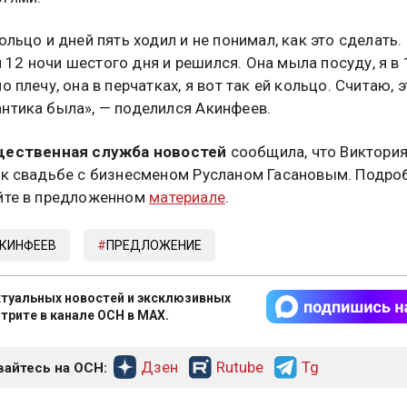
ольцо и дней пять ходил и не понимал, как это сделать.
12 ночи шестого дня и решился. Она мыла посуду, я в 
о плечу, она в перчатках, я вот так ей кольцо. Считаю, 
нтика была», — поделился Акинфеев.
ественная служба новостей
сообщила, что Виктория
 к свадьбе с бизнесменом Русланом Гасановым. Подро
йте в предложенном
материале
.
АКИНФЕЕВ
ПРЕДЛОЖЕНИЕ
туальных новостей и эксклюзивных
трите в канале ОСН в MAX.
Дзен
Rutube
Tg
айтесь на ОСН: