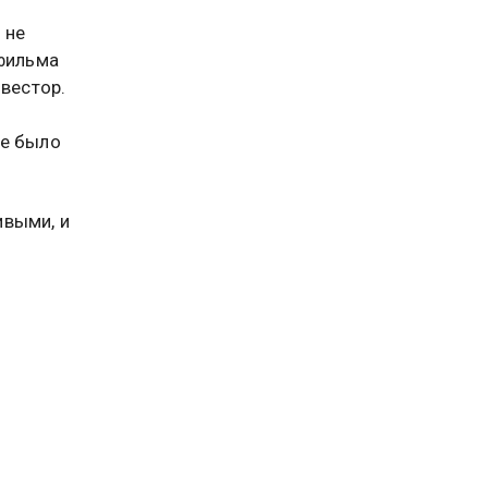
 не
 фильма
нвестор.
ие было
ивыми, и
твенной