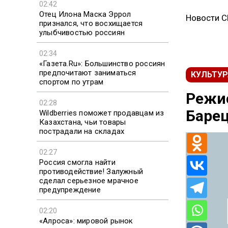
02:42
Отец Илона Маска Эррол
Новости 
признался, что восхищается
улыбчивостью россиян
02:34
«Газета.Ru»: Большинство россиян
предпочитают заниматься
КУЛЬТУР
спортом по утрам
Режис
02:28
Барец
Wildberries поможет продавцам из
Казахстана, чьи товары
пострадали на складах
02:27
Россия смогла найти
противодействие! Залужный
сделал серьезное мрачное
предупреждение
02:20
«Алроса»: мировой рынок