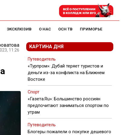
ЭКСКЛЮЗИВ
О НАС
ОСН ТВ
ПРИМОРЬЕ
роватова
КАРТИНА ДНЯ
023, 11:26
Путеводитель
«Турпром»: Дубай теряет туристов и
да
деньги из-за конфликта на Ближнем
Востоке
Спорт
«Газета.Ru»: Большинство россиян
предпочитают заниматься спортом по
утрам
Путеводитель
Блогеры пожалели о покупке дешевого