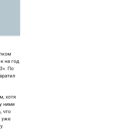
упком
к на год
3». По
вратил
м, хотя
у ними
, что
о уже
у.