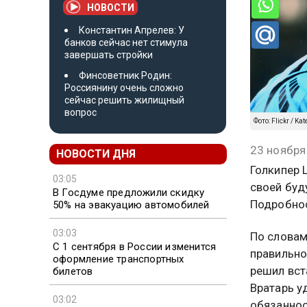
НОВОСТИ
Константин Апрелев: У
банков сейчас нет стимула
завершать стройки
Финсоветник Родин:
Россиянину очень сложно
сейчас решить жилищный
вопрос
Фото: Flickr / Ka
23 ноября
НОВОСТИ ДНЯ
Голкипер 
03:05
своей буд
В Госдуме предложили скидку
Подробнос
50% на эвакуацию автомобилей
03:03
По словам
С 1 сентября в России изменится
правильно
оформление транспортных
решил вст
билетов
Вратарь у
03:02
обязаннос