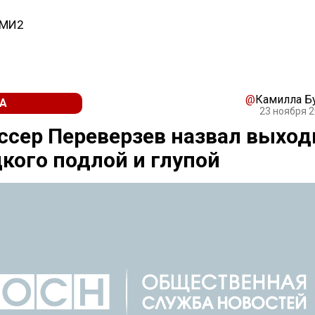
СМИ2
@
Камилла Б
А
23 ноября 2
сер Переверзев назвал выход
кого подлой и глупой