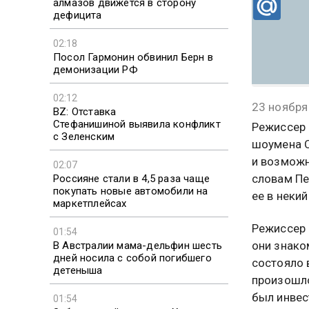
алмазов движется в сторону
дефицита
02:18
Посол Гармонин обвинил Берн в
демонизации РФ
02:12
23 ноября
BZ: Отставка
Стефанишиной выявила конфликт
Режиссер 
с Зеленским
шоумена С
и возможн
02:07
словам Пе
Россияне стали в 4,5 раза чаще
покупать новые автомобили на
ее в некий
маркетплейсах
Режиссер 
01:54
они знако
В Австралии мама-дельфин шесть
дней носила с собой погибшего
состояло 
детеныша
произошло
был инвес
01:54