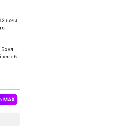
12 ночи
это
 Боня
бнее об