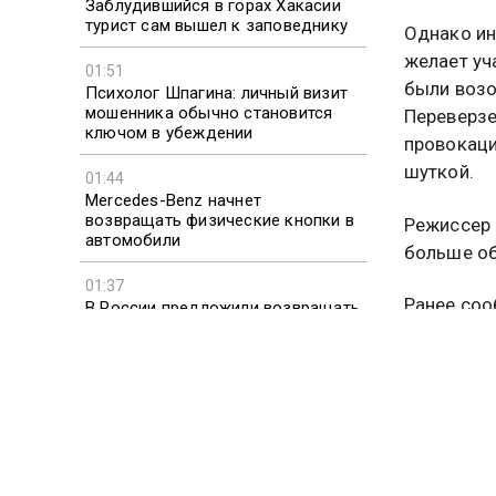
Заблудившийся в горах Хакасии
турист сам вышел к заповеднику
Однако ин
желает уч
01:51
были возо
Психолог Шпагина: личный визит
мошенника обычно становится
Переверзе
ключом в убеждении
провокаци
шуткой.
01:44
Mercedes-Benz начнет
возвращать физические кнопки в
Режиссер 
автомобили
больше об
01:37
Ранее соо
В России предложили возвращать
деньги за услуги риэлторов при
униженной
отмене сделок
службы но
СТАС Б
Больше ак