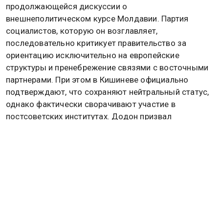
Заявление Додона прозвучало на фоне
продолжающейся дискуссии о
внешнеполитическом курсе Молдавии. Партия
социалистов, которую он возглавляет,
последовательно критикует правительство за
ориентацию исключительно на европейские
структуры и пренебрежение связями с восточными
партнерами. При этом в Кишиневе официально
подтверждают, что сохраняют нейтральный статус,
однако фактически сворачивают участие в
постсоветских институтах. Додон призвал
пересмотреть эту стратегию и вернуть страну к
многовекторному подходу, который, по его
убеждению, был успешным в период его
президентства.
До этого Додон предупредил, что выход из СНГ