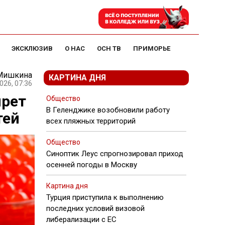
ЭКСКЛЮЗИВ
О НАС
ОСН ТВ
ПРИМОРЬЕ
 Мишкина
КАРТИНА ДНЯ
026, 07:36
прет
Общество
В Геленджике возобновили работу
тей
всех пляжных территорий
Общество
Синоптик Леус спрогнозировал приход
осенней погоды в Москву
Картина дня
Турция приступила к выполнению
последних условий визовой
либерализации с ЕС