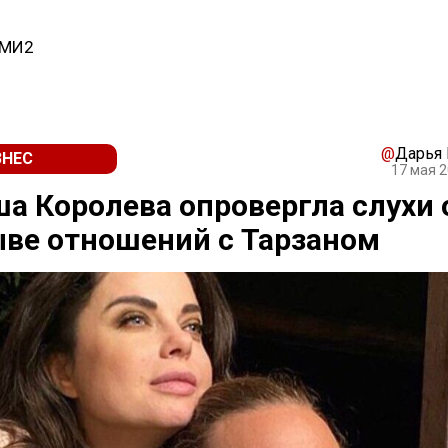
СМИ2
@
Дарья
ЗНЕС
17 мая 2
а Королева опровергла слухи 
ве отношений с Тарзаном