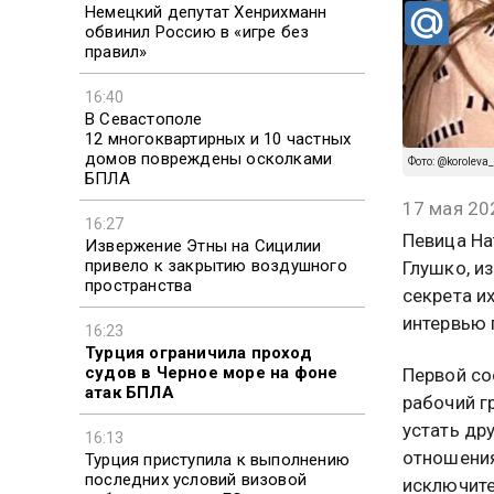
Немецкий депутат Хенрихманн
обвинил Россию в «игре без
правил»
16:40
В Севастополе
12 многоквартирных и 10 частных
домов повреждены осколками
Фото: @koroleva_
БПЛА
17 мая 20
16:27
Певица На
Извержение Этны на Сицилии
привело к закрытию воздушного
Глушко, и
пространства
секрета и
интервью 
16:23
Турция ограничила проход
судов в Черное море на фоне
Первой со
атак БПЛА
рабочий г
устать др
16:13
отношения
Турция приступила к выполнению
последних условий визовой
исключите