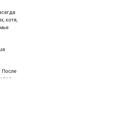
всегда
, хотя,
емье
ша
. После
кался
ия самой
ре
ла свою
ом из