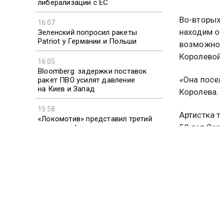
либерализации с ЕС
Во-вторых
16:07
находим о
Зеленский попросил ракеты
Patriot у Германии и Польши
возможно,
Королевой
16:05
Bloomberg: задержки поставок
«Она посе
ракет ПВО усилят давление
на Киев и Запад
Королева.
15:58
Артистка 
«Локомотив» представил третий
50 лет Се
комплект формы в темно-зеленых
тонах
еще в дет
Наташи, к
Ранее Пев
Ирине, пр
связанным
57-летнюю