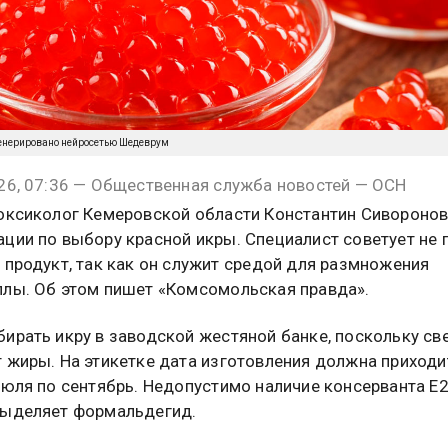
енерировано нейросетью Шедеврум
26, 07:36 — Общественная служба новостей — ОСН
оксиколог Кемеровской области Константин Сиворонов
ции по выбору красной икры. Специалист советует не 
 продукт, так как он служит средой для размножения
лы. Об этом пишет «Комсомольская правда».
ирать икру в заводской жестяной банке, поскольку св
 жиры. На этикетке дата изготовления должна приходи
июля по сентябрь. Недопустимо наличие консерванта E2
выделяет формальдегид.