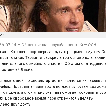
_star
26, 07:14 — Общественная служба новостей — ОСН
таша Королева опровергла слухи о разрыве с мужем С
звестным как Тарзан, и раскрыла три основополагающи
х длительного семейного счастья. Об этом она поделил
порталу «7 Дней».
ставляющей, по словам артистки, является их насыщен
рафик. Постоянная занятость не дает супругам возмож
уг от друга, а отсутствие рутины помогает сохранить св
х. Все свободное время пара стремится уделять
льно друг другу.