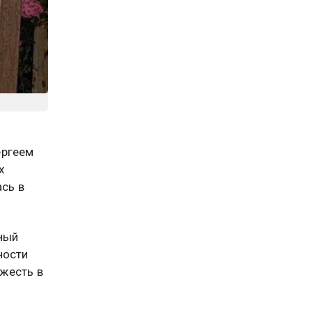
ергеем
х
ась в
ный
ности
ежесть в