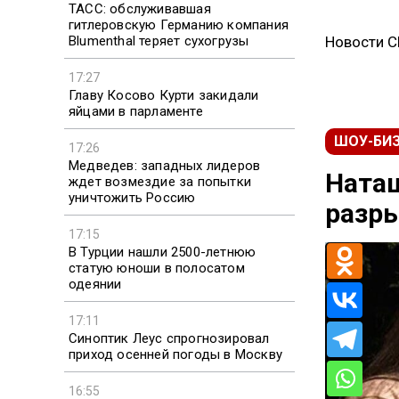
ТАСС: обслуживавшая
гитлеровскую Германию компания
Blumenthal теряет сухогрузы
Новости 
17:27
Главу Косово Курти закидали
яйцами в парламенте
ШОУ-БИ
17:26
Медведев: западных лидеров
Наташ
ждет возмездие за попытки
уничтожить Россию
разры
17:15
В Турции нашли 2500-летнюю
статую юноши в полосатом
одеянии
17:11
Синоптик Леус спрогнозировал
приход осенней погоды в Москву
16:55