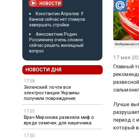
НОВОСТИ
Константин Апрелев: У
банков сейчас нет стимула
завершать стройки
Финсоветник Родин:
Россиянину очень сложно
Изображение сг
сейчас решить жилищный
вопрос
17 мая 20
Главный т
НОВОСТИ ДНЯ
рекоменда
17:58
развесной
Зеленский: почти все
сальмонел
электростанции Украины
получили повреждения
Лучше выб
17:55
разрушает
Врач Миронова развеяла миф о
период с 
вреде семечек для кишечника
который 
17:50