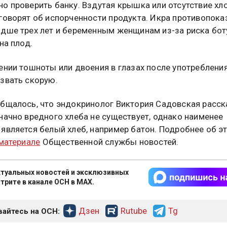
о проверить банку. Вздутая крышка или отсутствие хл
говорят об испорченности продукта. Икра противопока
дше трех лет и беременным женщинам из-за риска бо
на плод.
ении тошноты или двоения в глазах после употреблени
звать скорую.
бщалось, что эндокринолог Виктория Садовская расск
начно вредного хлеба не существует, однако наименее
является белый хлеб, например батон. Подробнее об э
 материале
Общественной службы новостей.
туальных новостей и эксклюзивных
трите в канале ОСН в MAX.
Дзен
Rutube
Tg
айтесь на ОСН: