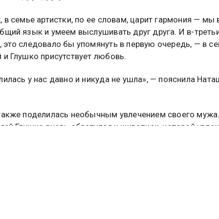
, в семье артистки, по ее словам, царит гармония — мы 
бщий язык и умеем выслушивать друг друга. И в-третьих
 это следовало бы упомянуть в первую очередь, — в с
 и Глушко присутствует любовь.
лилась у нас давно и никуда не ушла», — пояснила Ната
также поделилась необычным увлечением своего мужа
ргей Глушко вновь обратился к живописи, которой увле
стве. Теперь он создает портреты, включая изображен
оторая называет себя его музой.
ица Наташа Королева рассказала о своей старшей сест
оживающей в США и сталкивающейся с трудностями,
и с ее здоровьем. В этот раз Наташа сфотографирова
 сестру, которую в семье нежно называют Руся, в одн