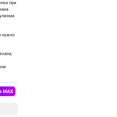
опка при
зана
тулизма
я нужно
азала,
том