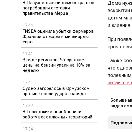
В Плауэне тысячи демонстрантов
Дома нужн
потребовали отставки
вскрытии 
правительства Мерца
детям мла
и влияния 
17:44
FNSEA оценила убытки фермеров
Франции от жары в миллиарды
При появл
евро
срочно вы
17:41
В ряде регионов РФ средние
Также соо
цены на бензин упали на 10% за
что одноз
неделю
полезным 
читайте в
17:41
Судно загорелось в Ормузском
проливе после удара снаряда
Больше ак
17:37
видео смо
В Геленджике возобновили
работу всех пляжных территорий
Подписыв
17:34