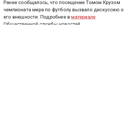
Ранее сообщалось, что посещение Томом Крузом
чемпионата мира по футболу вызвало дискуссию о
его внешности. Подробнее в
материале
Общественной службы новостей.
ФИФА
Дзен
MAX
Rutube
Tg
Новости СМИ2
ПОЛИТИКА
ОБЩЕСТВО
ЭКОНОМИКА