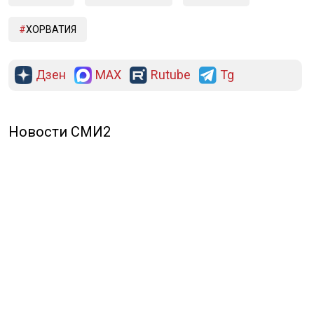
ХОРВАТИЯ
Дзен
MAX
Rutube
Tg
Новости СМИ2
ПОЛИТИКА
ОБЩЕСТВО
ЭКОНОМИКА
ПРОИСШЕСТВИЯ
В МИРЕ
ЭКСКЛЮЗИВ
МНЕНИЯ
СПОРТ
КУЛЬТУРА
О НАС