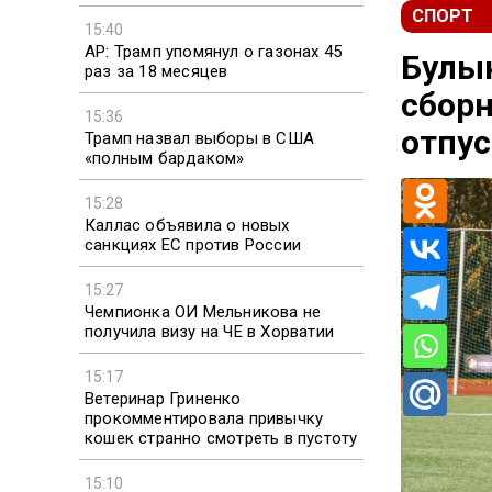
СПОРТ
15:40
AP: Трамп упомянул о газонах 45
Булык
раз за 18 месяцев
сборн
15:36
отпус
Трамп назвал выборы в США
«полным бардаком»
15:28
Каллас объявила о новых
санкциях ЕС против России
15:27
Чемпионка ОИ Мельникова не
получила визу на ЧЕ в Хорватии
15:17
Ветеринар Гриненко
прокомментировала привычку
кошек странно смотреть в пустоту
15:10