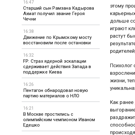
16:47
этому про
Старший сын Рамзана Кадырова
карьерных
Ахмат получил звание Героя
Чечни
дольше со
играют кл
16:38
растут бы
Движение по Крымскому мосту
восстановили после остановки
результат
родителей
16:32
FP: Страх ядерной эскалации
Психолог 
сдерживает действия Запада в
поддержке Киева
взрослени
жизни, те
16:26
уникальна
Пентагон обнародовал новую
партию материалов о НЛО
Как ранее
16:21
выгорание
В Москве простились с
раздражит
олимпийским чемпионом Иваном
способнос
Едешко
происход