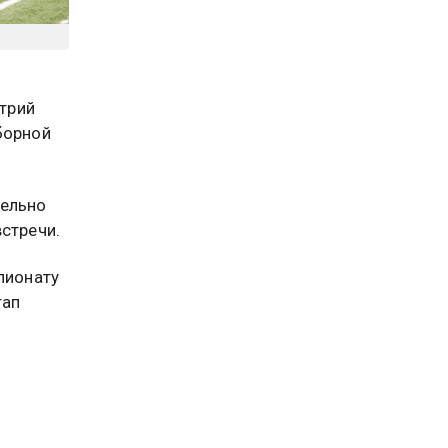
трий
борной
тельно
стречи.
пионату
тап
 к
борной.
елать.