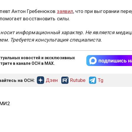
певт Антон Гребенюков
заявил
, что при выгорании пер
 помогает восстановить силы.
 носит информационный характер. Не является меди
ем. Требуется консультация специалиста.
туальных новостей и эксклюзивных
трите в канале ОСН в MAX.
Дзен
Rutube
Tg
айтесь на ОСН:
СМИ2