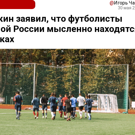
@
Игорь Ч
30 мая 2
ин заявил, что футболисты
ой России мысленно находятс
ках