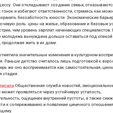
цессу. Они откладывают создание семьи, отказываютс
 гонок и избегают ответственности, стремясь как мож
хранить беззаботность юности. Экономические барье
ючевую роль: цены на жилье, образование и базовые у
стрее, чем уровень зарплат начинающих специалистов. 
е молодежь вынуждена дольше оставаться под опекой
, продолжая жить в их доме.
отметила значительные изменения в культурном воспри
я. Раньше детство считалось лишь подготовкой к взро
перь же оно воспринимается как самостоятельная, ценн
я стадия.
писала
Общественная служба новостей, эмоционально
 может проявляться через устойчивую усталость,
ельность, ощущение внутренней пустоты, а также сни
ти к сопереживанию и появление циничного отношения
ящему.