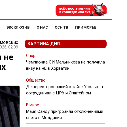
ЭКСКЛЮЗИВ
О НАС
ОСН ТВ
ПРИМОРЬЕ
амовских
КАРТИНА ДНЯ
026, 02:09
 не
Спорт
Чемпионка ОИ Мельникова не получила
их
визу на ЧЕ в Хорватии
Общество
Дегтерев: пропавший в тайге Усольцев
сотрудничал с ЦРУ и Эпштейном
В мире
Майя Санду пригрозила отключениями
света в Молдавии