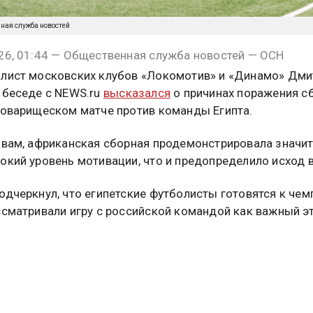
нная служба новостей
26, 01:44 — Общественная служба новостей — ОСН
лист московских клубов «Локомотив» и «Динамо» Дми
 беседе с NEWS.ru
высказался
о причинах поражения с
товарищеском матче против команды Египта.
овам, африканская сборная продемонстрировала значи
окий уровень мотивации, что и предопределило исход в
одчеркнул, что египетские футболисты готовятся к чем
ссматривали игру с российской командой как важный э
и.
но, что у Египта больше мотивации. Команда готовится
у мира, хотела хорошо сыграть дома против сильной с
реализовали свой момент, у наших не получилось это сд