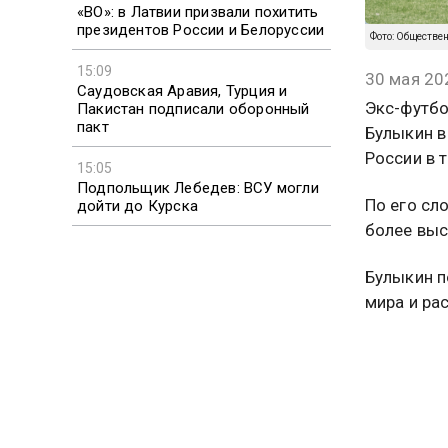
«ВО»: в Латвии призвали похитить
президентов России и Белоруссии
Фото: Обществе
15:09
30 мая 20
Саудовская Аравия, Турция и
Экс-футбо
Пакистан подписали оборонный
пакт
Булыкин в
России в 
15:05
Подпольщик Лебедев: ВСУ могли
По его сл
дойти до Курска
более выс
Булыкин п
мира и ра
подготовк
«Было вид
чемпионат
Египтяне 