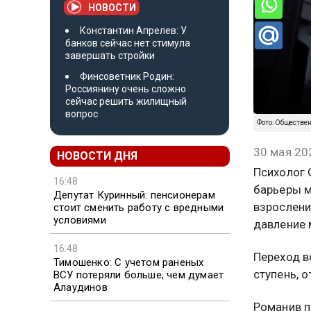
НОВОСТИ
Константин Апрелев: У
банков сейчас нет стимула
завершать стройки
Финсоветник Родин:
Россиянину очень сложно
сейчас решить жилищный
вопрос
Фото: Обществе
30 мая 20
НОВОСТИ ДНЯ
Психолог 
16:48
барьеры м
Депутат Куринный: пенсионерам
взрослени
стоит сменить работу с вредными
условиями
давление 
16:48
Переход в
Тимошенко: С учетом раненых
ступень, 
ВСУ потеряли больше, чем думает
Алаудинов
Романив п