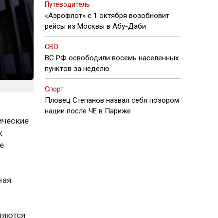
Путеводитель
«Аэрофлот» с 1 октября возобновит
рейсы из Москвы в Абу-Даби
СВО
ВС РФ освободили восемь населенных
пунктов за неделю
Спорт
Пловец Степанов назвал себя позором
нации после ЧЕ в Париже
ические
к
е
ная
ляются