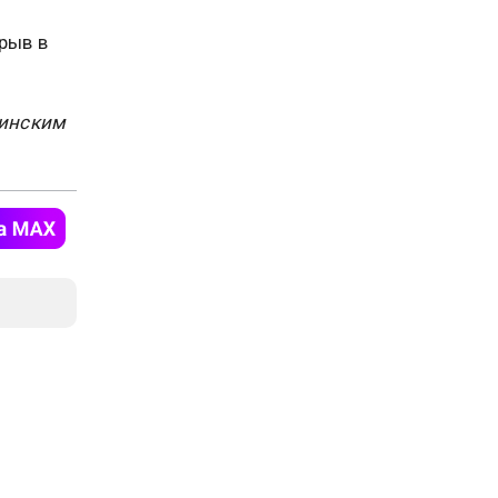
ерыв в
цинским