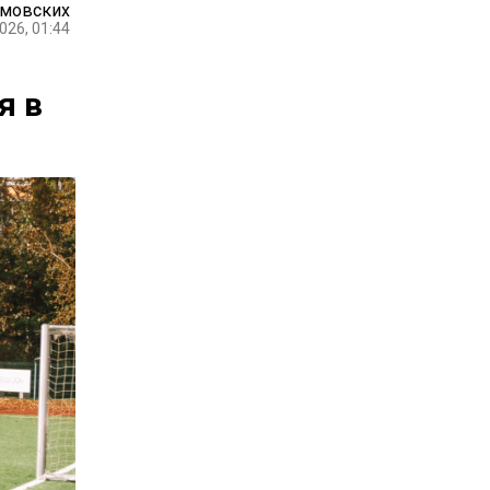
амовских
026, 01:44
я в