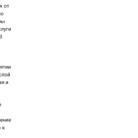
я от
но
ры
слуги
В
ятии
слой
ая и
е
жение
 к