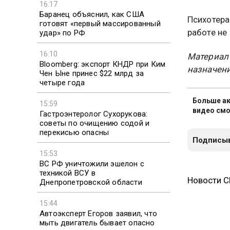
16:17
Баранец объяснил, как США
Психотера
готовят «первый массированный
работе не
удар» по РФ
16:10
Материал
Bloomberg: экспорт КНДР при Ким
назначени
Чен Ыне принес $22 млрд за
четыре года
Больше ак
15:59
видео смо
Гастроэнтеролог Сухорукова:
советы по очищению содой и
перекисью опасны
Подписыв
15:53
ВС РФ уничтожили эшелон с
техникой ВСУ в
Новости 
Днепропетровской области
15:44
Автоэксперт Егоров заявил, что
мыть двигатель бывает опасно