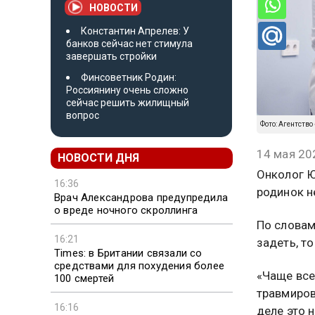
НОВОСТИ
Константин Апрелев: У
банков сейчас нет стимула
завершать стройки
Финсоветник Родин:
Россиянину очень сложно
сейчас решить жилищный
вопрос
Фото: Агентство
14 мая 20
НОВОСТИ ДНЯ
Онколог Ю
16:36
родинок н
Врач Александрова предупредила
о вреде ночного скроллинга
По словам
16:21
задеть, т
Times: в Британии связали со
средствами для похудения более
«Чаще все
100 смертей
травмиров
16:16
деле это 