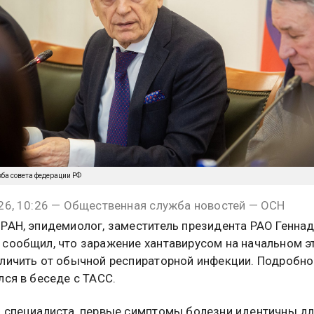
жба совета федерации РФ
26, 10:26 — Общественная служба новостей — ОСН
РАН, эпидемиолог, заместитель президента РАО Генна
сообщил, что заражение хантавирусом на начальном э
личить от обычной респираторной инфекции. Подробн
лся в беседе с ТАСС.
 специалиста, первые симптомы болезни идентичны д