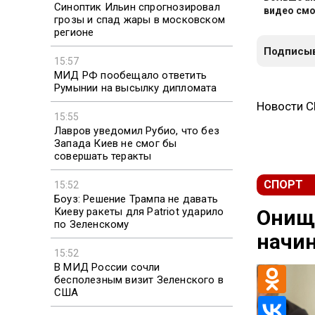
Синоптик Ильин спрогнозировал
видео смо
грозы и спад жары в московском
регионе
Подписыв
15:57
МИД РФ пообещало ответить
Румынии на высылку дипломата
Новости 
15:55
Лавров уведомил Рубио, что без
Запада Киев не смог бы
совершать теракты
СПОРТ
15:52
Боуз: Решение Трампа не давать
Онище
Киеву ракеты для Patriot ударило
по Зеленскому
начин
15:52
В МИД России сочли
бесполезным визит Зеленского в
США