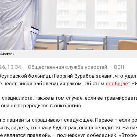
 «Москва»
26, 10:34 — Общественная служба новостей — ОСН
суповской больницы Георгий Зурабов заявил, что удал
е несет риска заболевания раком. Об этом
сообщает
Р
 специалиста, также в том случае, если ее травмироват
о она не переродится в онкологию.
го пациенты спрашивают следующее. Первое – если р
ать, задеть, то сразу будет рак, она переродится. На с
не является правдой», – подчеркнул собеседник. «
Второ