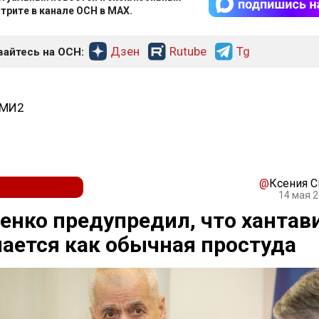
трите в канале ОСН в MAX.
Дзен
Rutube
Tg
айтесь на ОСН:
СМИ2
@
Ксения 
14 мая 2
нко предупредил, что хантав
ается как обычная простуда