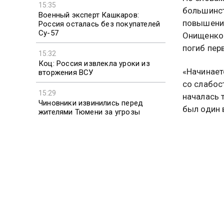
15:35
большинст
Военный эксперт Кашкаров:
повышение
Россия осталась без покупателей
Су-57
Онищенко 
погиб пер
15:32
Коц: Россия извлекла уроки из
«Начинает
вторжения ВСУ
со слабост
15:29
началась 
Чиновники извинились перед
был один в
жителями Тюмени за угрозы
отключить воду
восприним
Онищенко 
указал, ч
геморраги
фиксирует
Причиной 
и подходы