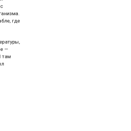
 с
ганизма.
бле, где
пературы,
ле —
И там
ыл
 Он
рая
картину
а