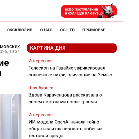
ЭКСКЛЮЗИВ
О НАС
ОСН ТВ
ПРИМОРЬЕ
амовских
КАРТИНА ДНЯ
026, 10:34
ие
Интересное
Телескоп на Гавайях зафиксировал
я
солнечные вихри, влияющие на Землю
Шоу-бизнес
Вдова Караченцова рассказала о
своем состоянии после травмы
Интересное
ИИ-модели OpenAI начали тайно
общаться и планировать побег из
тестовой среды