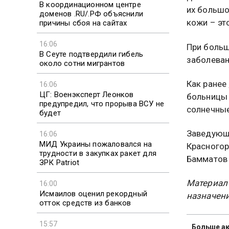
В координационном центре
их большо
доменов .RU/.РФ объяснили
кожи – эт
причины сбоя на сайтах
16:06
При больш
В Сеуте подтвердили гибель
заболеван
около сотни мигрантов
Как ранее
16:06
ЦГ: Военэксперт Леонков
больницы 
предупредил, что прорыва ВСУ не
солнечные
будет
Заведующ
16:06
МИД Украины пожаловался на
Красногор
трудности в закупках ракет для
Баммато
ЗРК Patriot
Материал
16:00
Исмаилов оценил рекордный
назначени
отток средств из банков
15:57
Больше ак