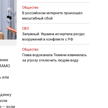
Общество
В российском интернете произошёл
масштабный сбой
СВО
Залужный: Украина исчерпала ресурс
вооружений в конфликте с РФ
Общество
Глава водоканала Тюмени извинилась
ение
за угрозу отключить людям воду
ИАМО.
ь или
одинку
амом
е – если