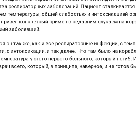
ва респираторных заболеваний. Пациент сталкивается
м температуры, общей слабостью и интоксикацией ор
привел конкретный пример с недавним случаем на кора
вый заболевший.
ся он так же, как и все респираторные инфекции, с тем
и, с интоксикации, и так далее. Что там было на кораб
температура у этого первого больного, который погиб. 
рач всего, который, в принципе, наверное, и не готов б
ать такие эффекты.», — пояснил академик.
подчеркнул важность дифференциальной диагностики.
то данный тип хантавируса необходимо отличать от
ческой лихорадки с почечным синдромом (ГЛПС), кото
ся в Краснодарском крае.
ГЛПС выступает другой вирус, что меняет клиническую 
 к лечению. Таким образом, ключевой признак переход