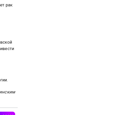
ет рак
овской
ривести
гии.
цинским