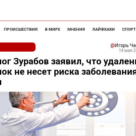
ПРОИСШЕСТВИЯ
В МИРЕ
МНЕНИЯ
ЛАЙФХАКИ
СПОРТ
@
Игорь Ч
14 мая 2
ог Зурабов заявил, что удален
ок не несет риска заболевани
м