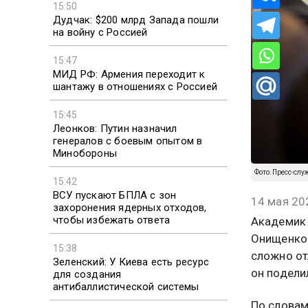
15:50
Дудчак: $200 млрд Запада пошли
на войну с Россией
15:47
МИД РФ: Армения переходит к
шантажу в отношениях с Россией
15:45
Леонков: Путин назначил
генералов с боевым опытом в
Минобороны
Фото: Пресс-слу
15:42
ВСУ пускают БПЛА с зон
14 мая 20
захоронения ядерных отходов,
чтобы избежать ответа
Академик 
Онищенко 
15:38
сложно от
Зеленский: У Киева есть ресурс
он подели
для создания
антибаллистической системы
По словам