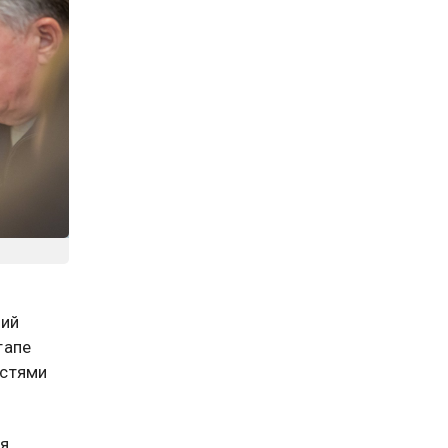
дий
тапе
остями
ля