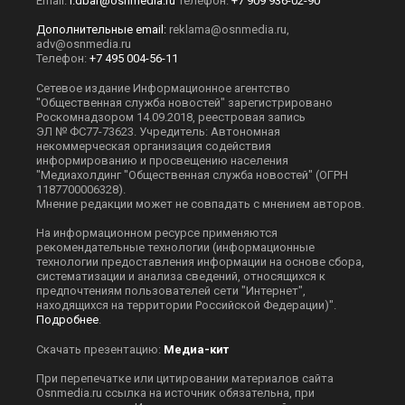
Email:
i.dbar@osnmedia.ru
Телефон:
+7 909 936-02-90
Дополнительные email:
reklama@osnmedia.ru
,
adv@osnmedia.ru
Телефон:
+7 495 004-56-11
Сетевое издание Информационное агентство
"Общественная служба новостей" зарегистрировано
Роскомнадзором 14.09.2018, реестровая запись
ЭЛ № ФС77-73623. Учредитель: Автономная
некоммерческая организация содействия
информированию и просвещению населения
"Медиахолдинг "Общественная служба новостей" (ОГРН
1187700006328).
Мнение редакции может не совпадать с мнением авторов.
На информационном ресурсе применяются
рекомендательные технологии (информационные
технологии предоставления информации на основе сбора,
систематизации и анализа сведений, относящихся к
предпочтениям пользователей сети "Интернет",
находящихся на территории Российской Федерации)".
Подробнее
.
Скачать презентацию:
Медиа-кит
При перепечатке или цитировании материалов сайта
Оsnmedia.ru ссылка на источник обязательна, при