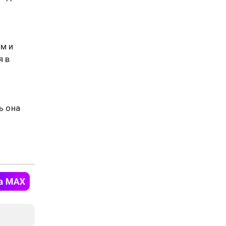
м и
я в
ь она