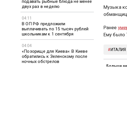
подавать рыбные блюда не менее
двух раз в неделю
Музыка ко
обманщиц
04:11
В ОП РФ предложили
Ранее
уме
выплачивать по 15 тысяч рублей
школьникам к 1 сентября
Ему было 
04:04
ИТАЛИЯ
«Позорище для Киева»: В Киеве
обратились к Зеленскому после
ночных обстрелов
Больше ак
видео смо
03:59
Punchbowl: сенаторы США ищут
способ ускорить принятие
Подписыв
санкций против России
Новости 