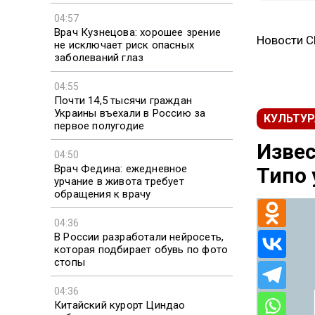
04:57
Врач Кузнецова: хорошее зрение
Новости 
не исключает риск опасных
заболеваний глаз
04:55
Почти 14,5 тысячи граждан
Украины въехали в Россию за
КУЛЬТУР
первое полугодие
Извес
04:50
Врач Федина: ежедневное
Типо 
урчание в живота требует
обращения к врачу
04:36
В России разработали нейросеть,
которая подбирает обувь по фото
стопы
04:36
Китайский курорт Циндао