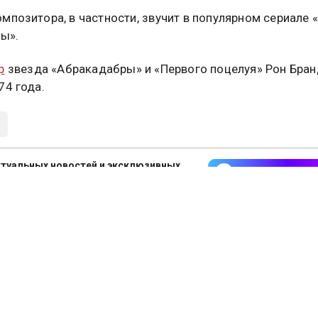
мпозитора, в частности, звучит в популярном сериале
ы».
р
звезда «Абракадабры» и «Первого поцелуя» Рон Бран
74 года.
туальных новостей и эксклюзивных
трите в канале ОСН в MAX.
Дзен
Rutube
Tg
айтесь на ОСН:
СМИ2