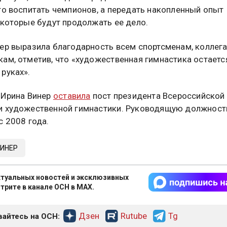
то воспитать чемпионов, а передать накопленный опыт
 которые будут продолжать ее дело.
ер выразила благодарность всем спортсменам, коллега
ам, отметив, что «художественная гимнастика остаетс
руках».
 Ирина Винер
оставила
пост президента Всероссийской
 художественной гимнастики. Руководящую должност
с 2008 года.
ВИНЕР
туальных новостей и эксклюзивных
трите в канале ОСН в MAX.
Дзен
Rutube
Tg
айтесь на ОСН: