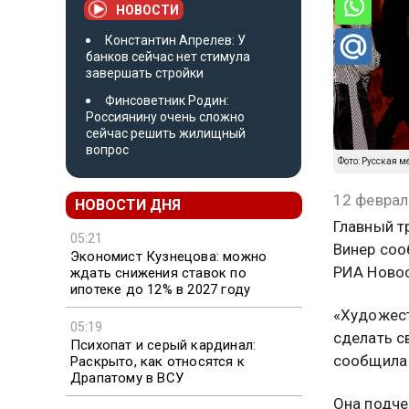
НОВОСТИ
Константин Апрелев: У
банков сейчас нет стимула
завершать стройки
Финсоветник Родин:
Россиянину очень сложно
сейчас решить жилищный
вопрос
Фото: Русская 
12 феврал
НОВОСТИ ДНЯ
Главный т
05:21
Винер соо
Экономист Кузнецова: можно
РИА Новос
ждать снижения ставок по
ипотеке до 12% в 2027 году
«Художест
05:19
сделать с
Психопат и серый кардинал:
сообщила 
Раскрыто, как относятся к
Драпатому в ВСУ
Она подче