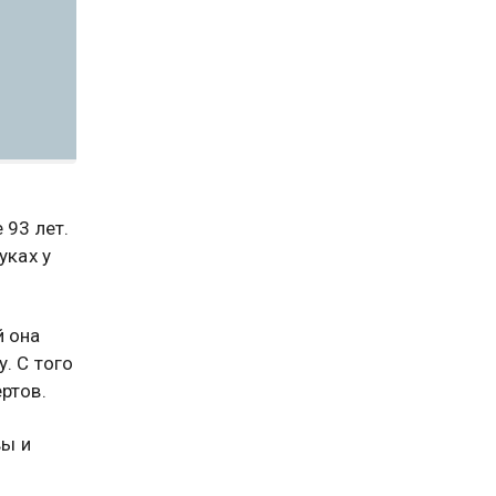
 93 лет.
уках у
й она
. С того
ртов.
вы и