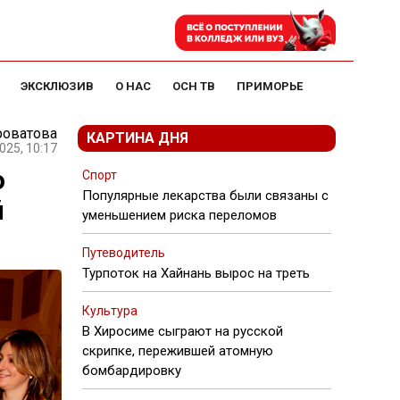
ЭКСКЛЮЗИВ
О НАС
ОСН ТВ
ПРИМОРЬЕ
роватова
КАРТИНА ДНЯ
025, 10:17
о
Спорт
Популярные лекарства были связаны с
й
уменьшением риска переломов
Путеводитель
Турпоток на Хайнань вырос на треть
Культура
В Хиросиме сыграют на русской
скрипке, пережившей атомную
бомбардировку