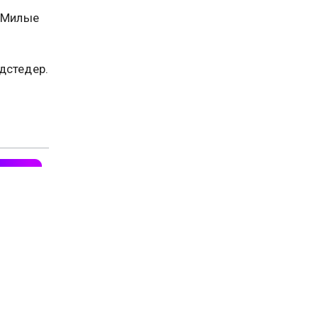
 «Милые
дстедер.