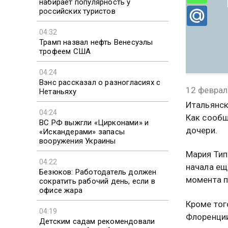
набирает популярность у
российских туристов
04:32
Трамп назвал нефть Венесуэлы
трофеем США
04:24
Вэнс рассказал о разногласиях с
12 феврал
Нетаньяху
Итальянск
04:24
Как сообщ
ВС РФ выжгли «Цирконами» и
дочери.
«Искандерами» запасы
вооружения Украины
Мария Тип
04:22
начала ещ
Безюков: Работодатель должен
момента п
сократить рабочий день, если в
офисе жара
Кроме тог
04:19
Флоренции
Детским садам рекомендовали