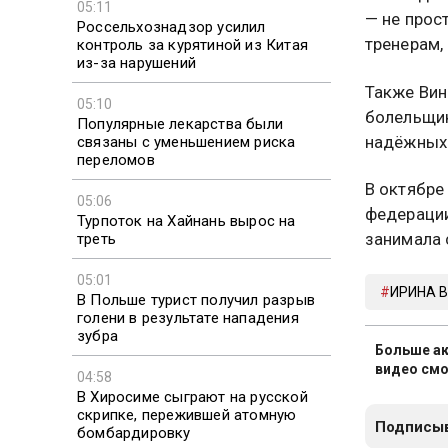
05:11
— не прос
Россельхознадзор усилил
тренерам,
контроль за курятиной из Китая
из-за нарушений
Также Вин
05:10
болельщик
Популярные лекарства были
надёжных 
связаны с уменьшением риска
переломов
В октябре
05:06
федерации
Турпоток на Хайнань вырос на
занимала 
треть
05:01
ИРИНА 
В Польше турист получил разрыв
голени в результате нападения
зубра
Больше ак
видео смо
04:58
В Хиросиме сыграют на русской
скрипке, пережившей атомную
Подписыв
бомбардировку