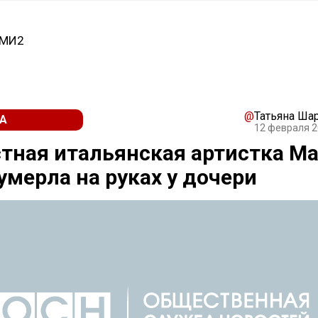
СМИ2
@
Татьяна Ша
А
12 февраля 2
тная итальянская артистка М
умерла на руках у дочери