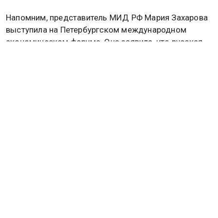
Напомним, представитель МИД РФ Мария Захарова
выступила на Петербургском международном
экономическом форуме. Она заявила, что русская
культура не сводится к набору интернет-образов и
мемов, её суть требует более глубокого
осмысления. Подробнее читайте в
материале
Общественной службы новостей.
ЮЖНАЯ КОРЕЯ
Дзен
MAX
Rutube
Tg
Новости СМИ2