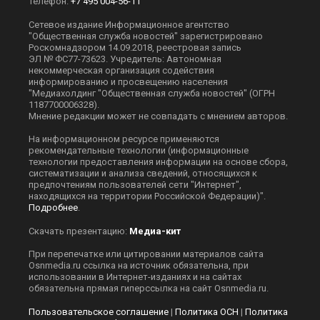
Телефон:
+7 495 004-56-11
Сетевое издание Информационное агентство
"Общественная служба новостей" зарегистрировано
Роскомнадзором 14.09.2018, реестровая запись
ЭЛ № ФС77-73623. Учредитель: Автономная
некоммерческая организация содействия
информированию и просвещению населения
"Медиахолдинг "Общественная служба новостей" (ОГРН
1187700006328).
Мнение редакции может не совпадать с мнением авторов.
На информационном ресурсе применяются
рекомендательные технологии (информационные
технологии предоставления информации на основе сбора,
систематизации и анализа сведений, относящихся к
предпочтениям пользователей сети "Интернет",
находящихся на территории Российской Федерации)".
Подробнее
.
Скачать презентацию:
Медиа-кит
При перепечатке или цитировании материалов сайта
Оsnmedia.ru ссылка на источник обязательна, при
использовании в Интернет-изданиях и на сайтах
обязательна прямая гиперссылка на сайт Оsnmedia.ru.
Пользовательское соглашение
|
Политика ОСН
|
Политика