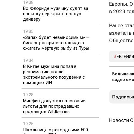
19:38
Европы. О
Во Флориде мужчину судят за
в 2023 год
попытку перекрыть воздух
дайверу
Ранее ста
19:35
взлетел в
«Запах будет невыносимым» —
Обществен
биолог раскритиковал идею
сжигать мертвую рыбу из Туры
ЕВГЕНИ
19:34
В Китае мужчина попал в
реанимацию после
Больше ак
экстремального похудения с
видео смо
помощью ИИ
19:28
Подписыв
Минфин допустил налоговые
льготы для пострадавших
продавцов Wildberries
Новости 
19:25
Школьница с рекордными 500