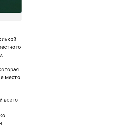
олькой
вестного
е.
 которая
-е место
й всего
ко
и