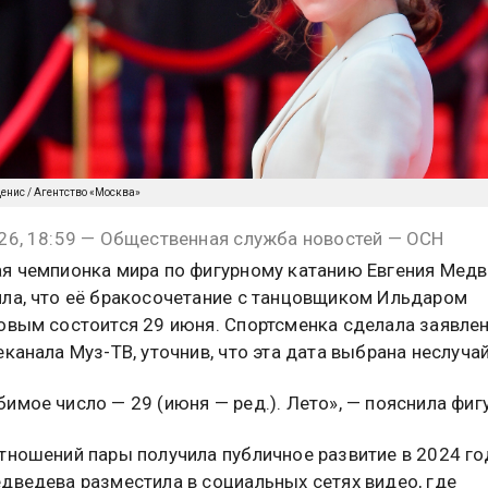
енис / Агентство «Москва»
26, 18:59 — Общественная служба новостей — ОСН
я чемпионка мира по фигурному катанию Евгения Мед
ла, что её бракосочетание с танцовщиком Ильдаром
овым состоится 29 июня. Спортсменка сделала заявлен
еканала Муз-ТВ, уточнив, что эта дата выбрана неслуча
имое число — 29 (июня — ред.). Лето», — пояснила фиг
тношений пары получила публичное развитие в 2024 год
дведева разместила в социальных сетях видео, где