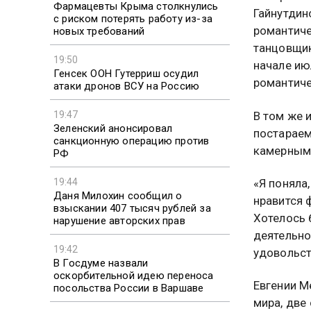
Фармацевты Крыма столкнулись
Гайнутдин
с риском потерять работу из-за
романтиче
новых требований
танцовщик
19:50
начале ию
Генсек ООН Гутерриш осудил
романтиче
атаки дронов ВСУ на Россию
19:47
В том же 
Зеленский анонсировал
постараем
санкционную операцию против
камерным»
РФ
19:44
«Я поняла
Даня Милохин сообщил о
нравится 
взыскании 407 тысяч рублей за
Хотелось 
нарушение авторских прав
деятельно
19:42
удовольст
В Госдуме назвали
оскорбительной идею переноса
Евгении М
посольства России в Варшаве
мира, две