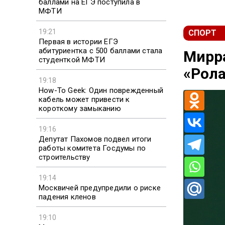
баллами на ЕГЭ поступила в
МФТИ
19:21
СПОРТ
Первая в истории ЕГЭ
абитуриентка с 500 баллами стала
Мирра
студенткой МФТИ
«Рола
19:18
How-To Geek: Один поврежденный
кабель может привести к
короткому замыканию
19:16
Депутат Пахомов подвел итоги
работы комитета Госдумы по
строительству
19:14
Москвичей предупредили о риске
падения кленов
19:10