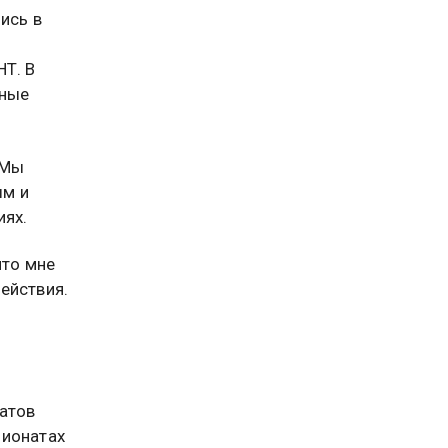
ись в
НТ. В
тные
«Мы
ым и
иях.
что мне
ействия.
натов
пионатах