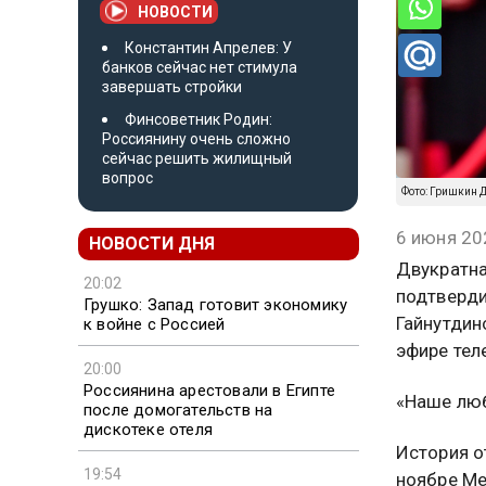
НОВОСТИ
Константин Апрелев: У
банков сейчас нет стимула
завершать стройки
Финсоветник Родин:
Россиянину очень сложно
сейчас решить жилищный
вопрос
Фото: Гришкин Д
6 июня 20
НОВОСТИ ДНЯ
Двукратна
20:02
подтверди
Грушко: Запад готовит экономику
Гайнутдин
к войне с Россией
эфире тел
20:00
Россиянина арестовали в Египте
«Наше люб
после домогательств на
дискотеке отеля
История о
19:54
ноябре Ме