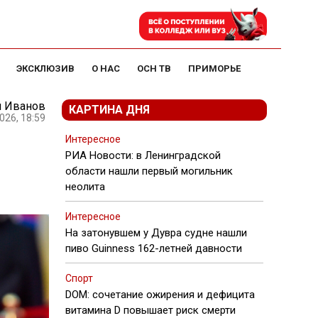
ЭКСКЛЮЗИВ
О НАС
ОСН ТВ
ПРИМОРЬЕ
й Иванов
КАРТИНА ДНЯ
026, 18:59
Интересное
РИА Новости: в Ленинградской
области нашли первый могильник
неолита
Интересное
На затонувшем у Дувра судне нашли
пиво Guinness 162-летней давности
Спорт
DOM: сочетание ожирения и дефицита
витамина D повышает риск смерти