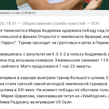
commons / si.robi, CC BY-SA 2.0
26, 18:01 — Общественная служба новостей — ОСН
я теннисистка Мирра Андреева одержала победу над п
линьской в финале Открытого чемпионата Франции, из
 Гаррос”. Турнир проходит на грунтовых кортах в Париж
авершилась с результатом 6:3, 6:2 в пользу Андреевой,
яна под восьмым номером. Хвалиньская занимает 114
 рейтинге. Матч продолжался 1 час 22 минуты.
впервые в карьере выиграла турнир Большого шлема. Е
 она стала третьей самой молодой чемпионкой турниров
шлема в XXI веке. На момент победы её обогнали толь
 Мария Шарапова, завоевавшая титул на «Уимблдоне», 
Эмма Радукану, выигравшая US Open.