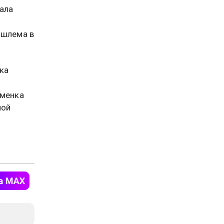
нала
 шлема в
тка
сменка
ной