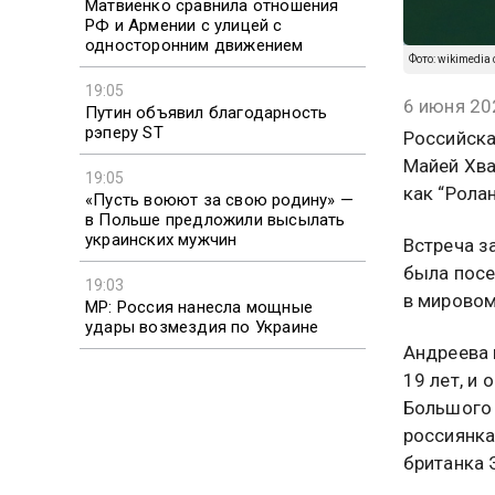
Матвиенко сравнила отношения
РФ и Армении с улицей с
односторонним движением
Фото: wikimedia 
19:05
6 июня 20
Путин объявил благодарность
рэперу ST
Российска
Майей Хва
19:05
как “Ролан
«Пусть воюют за свою родину» —
в Польше предложили высылать
украинских мужчин
Встреча з
была посе
19:03
в мировом
MP: Россия нанесла мощные
удары возмездия по Украине
Андреева 
19 лет, и
Большого 
россиянка
британка 