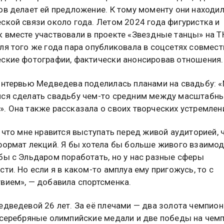
ов делает ей предложение. К тому моменту они находил
ской связи около года. Летом 2024 года фигуристка и
 вместе участвовали в проекте «Звездные танцы» на Т
ля того же года пара опубликовала в соцсетях совмес
ские фотографии, фактически анонсировав отношения.
интервью Медведева поделилась планами на свадьбу: 
ся сделать свадьбу чем-то средним между масштабн
. Она также рассказала о своих творческих устремлен
, что мне нравится выступать перед живой аудиторией, 
формат лекций. Я бы хотела бы больше живого взаимод
бы с Эльдаром поработать, но у нас разные сферы
сти. Но если я в каком-то амплуа ему пригожусь, то с
вием», — добавила спортсменка.
едведевой 26 лет. За её плечами — два золота чемпио
 серебряные олимпийские медали и две победы на чем