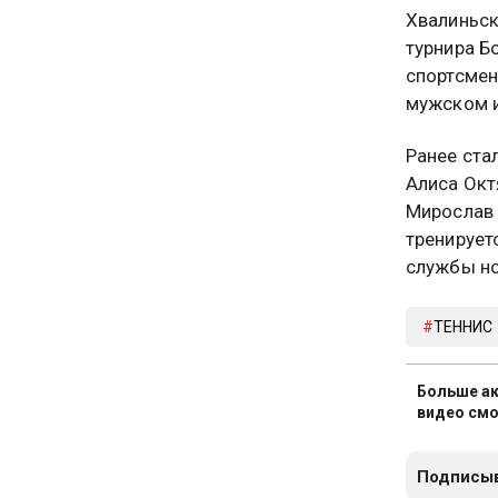
Хвалиньск
турнира Б
спортсмен
мужском и
Ранее ста
Алиса Окт
Мирослав 
тренирует
службы но
ТЕННИС
Больше ак
видео смо
Подписыв