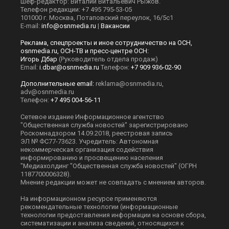
Шеф-редактор: Виталий Витальевич Рыжов.
Телефон редакции: +7 495 795-53-05
101000 г. Москва, Потаповский переулок, 16/5с1
E-mail:
info@osnmedia.ru
|
Вакансии
Реклама, спецпроекты и иное сотрудничество на ОСН,
osnmedia.ru, ОСН-ТВ и пресс-центре ОСН:
Игорь Дбар
(Руководитель отдела продаж)
Email:
i.dbar@osnmedia.ru
Телефон:
+7 909 936-02-90
Дополнительные email:
reklama@osnmedia.ru
,
adv@osnmedia.ru
Телефон:
+7 495 004-56-11
Сетевое издание Информационное агентство
"Общественная служба новостей" зарегистрировано
Роскомнадзором 14.09.2018, реестровая запись
ЭЛ № ФС77-73623. Учредитель: Автономная
некоммерческая организация содействия
информированию и просвещению населения
"Медиахолдинг "Общественная служба новостей" (ОГРН
1187700006328).
Мнение редакции может не совпадать с мнением авторов.
На информационном ресурсе применяются
рекомендательные технологии (информационные
технологии предоставления информации на основе сбора,
систематизации и анализа сведений, относящихся к