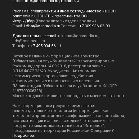
E-mail:
info@osnmedia.ru
|
Вакансии
Реклама, спецпроекты и иное сотрудничество на ОСН,
osnmedia.ru, ОСН-ТВ и пресс-центре ОСН:
Игорь Дбар
(Руководитель отдела продаж)
Email:
i.dbar@osnmedia.ru
Телефон:
+7 909 936-02-90
Дополнительные email:
reklama@osnmedia.ru
,
adv@osnmedia.ru
Телефон:
+7 495 004-56-11
Сетевое издание Информационное агентство
"Общественная служба новостей" зарегистрировано
Роскомнадзором 14.09.2018, реестровая запись
ЭЛ № ФС77-73623. Учредитель: Автономная
некоммерческая организация содействия
информированию и просвещению населения
"Медиахолдинг "Общественная служба новостей" (ОГРН
1187700006328).
Мнение редакции может не совпадать с мнением авторов.
На информационном ресурсе применяются
рекомендательные технологии (информационные
технологии предоставления информации на основе сбора,
систематизации и анализа сведений, относящихся к
предпочтениям пользователей сети "Интернет",
находящихся на территории Российской Федерации)".
Подробнее
.