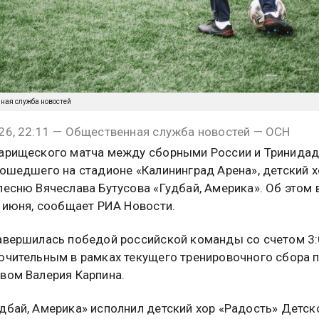
нная служба новостей
26, 22:11 — Общественная служба новостей — ОСН
арищеского матча между сборными России и Тринидад
рошедшего на стадионе «Калининград Арена», детский х
песню Вячеслава Бутусова «Гудбай, Америка». Об этом 
9 июня, сообщает РИА Новости.
авершилась победой российской команды со счетом 3:
ючительным в рамках текущего тренировочного сбора 
вом Валерия Карпина.
дбай, Америка» исполнил детский хор «Радость» Детск