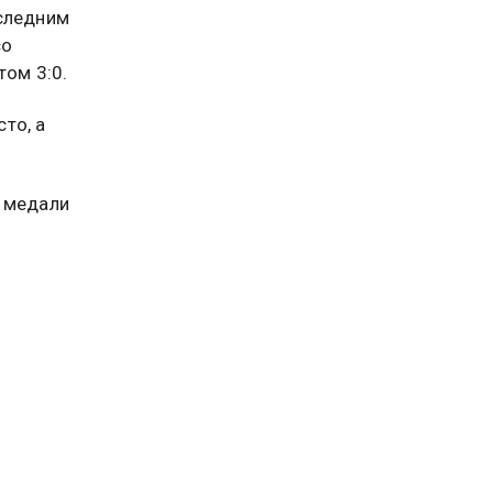
оследним
со
том 3:0.
то, а
е медали
ном.
востей.