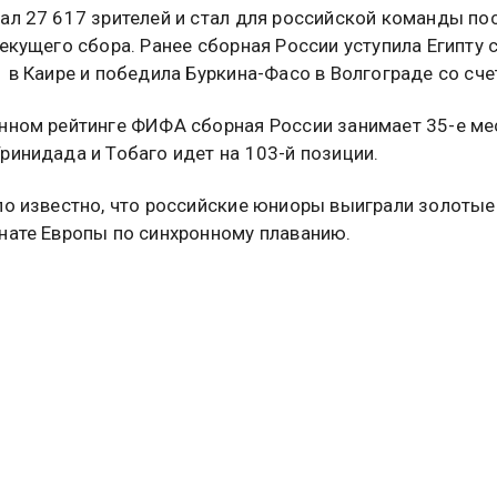
ал 27 617 зрителей и стал для российской команды п
текущего сбора. Ранее сборная России уступила Египту 
1 в Каире и победила Буркина-Фасо в Волгограде со сче
нном рейтинге ФИФА сборная России занимает 35-е мес
ринидада и Тобаго идет на 103-й позиции.
ло известно, что российские юниоры выиграли золоты
нате Европы по синхронному плаванию.
нная команда выступала с национальным флагом и гим
 об этом читайте
в материале
Общественной службы но
туальных новостей и эксклюзивных
трите в канале ОСН в MAX.
Дзен
Rutube
Tg
айтесь на ОСН: