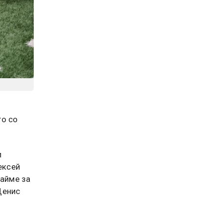
го со
л
ексей
тайме за
Денис