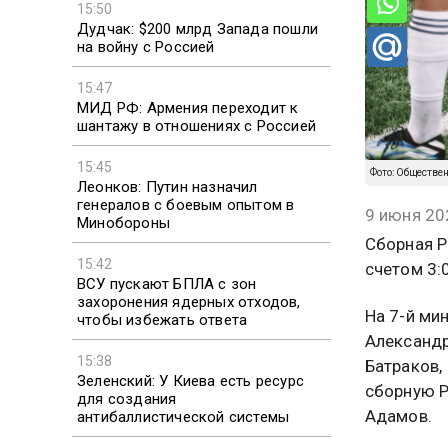
15:50
Дудчак: $200 млрд Запада пошли
на войну с Россией
15:47
МИД РФ: Армения переходит к
шантажу в отношениях с Россией
15:45
Фото: Обществе
Леонков: Путин назначил
генералов с боевым опытом в
9 июня 20
Минобороны
Сборная Р
15:42
счетом 3:
ВСУ пускают БПЛА с зон
захоронения ядерных отходов,
На 7-й ми
чтобы избежать ответа
Александр
15:38
Батраков,
Зеленский: У Киева есть ресурс
сборную Р
для создания
Адамов.
антибаллистической системы