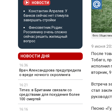
НОВОСТИ
Константин Апрелев: У
банков сейчас нет стимула
завершать стройки
Финсоветник Родин:
Россиянину очень сложно
Фото: Обществе
сейчас решить жилищный
вопрос
9 июня 20
После тов
НОВОСТИ ДНЯ
Тобаго, п
16:36
исполнил 
Врач Александрова предупредила
вторник, 
о вреде ночного скроллинга
Встреча з
16:21
Times: в Британии связали со
стал закл
средствами для похудения более
руководст
100 смертей
Песню «Гу
16:16