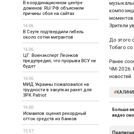
В координационном центре
музыкальн
доменов .RU/.РФ объяснили
композици
причины сбоя на сайтах
моментов 
Зрители у
16:06
В Сеуте подтвердили гибель
около сотни мигрантов
До этого 
Тобаго со 
16:06
ЦГ: Военэксперт Леонков
предупредил, что прорыва ВСУ не
Ранее соо
будет
ЧМ-2026.
новостей.
16:06
МИД Украины пожаловался на
трудности в закупках ракет для
КАЛИНИ
ЗРК Patriot
16:00
Больше ак
Исмаилов оценил рекордный
видео смо
отток средств из банков
15:57
Подписыв