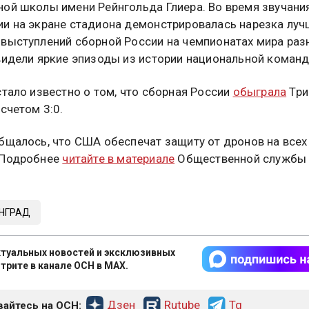
ой школы имени Рейнгольда Глиера. Во время звучани
и на экране стадиона демонстрировалась нарезка луч
выступлений сборной России на чемпионатах мира разн
видели яркие эпизоды из истории национальной коман
стало известно о том, что сборная России
обыграла
Три
счетом 3:0.
бщалось, что США обеспечат защиту от дронов на всех
 Подробнее
читайте в материале
Общественной службы
НГРАД
туальных новостей и эксклюзивных
трите в канале ОСН в MAX.
Дзен
Rutube
Tg
айтесь на ОСН: