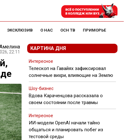
ЭКСКЛЮЗИВ
О НАС
ОСН ТВ
ПРИМОРЬЕ
 Амелина
КАРТИНА ДНЯ
026, 22:11
й,
Интересное
Телескоп на Гавайях зафиксировал
аде
солнечные вихри, влияющие на Землю
Шоу-бизнес
Вдова Караченцова рассказала о
своем состоянии после травмы
Интересное
ИИ-модели OpenAI начали тайно
общаться и планировать побег из
тестовой среды