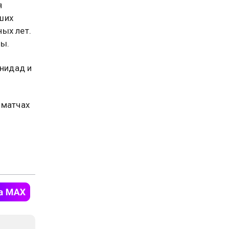
я
ших
ых лет.
ды.
нидад и
 матчах