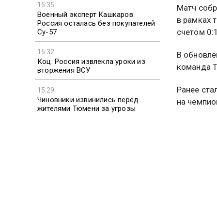
15:35
Матч собр
Военный эксперт Кашкаров:
в рамках 
Россия осталась без покупателей
счетом 0:
Су-57
15:32
В обновле
Коц: Россия извлекла уроки из
команда Т
вторжения ВСУ
Ранее ста
15:29
Чиновники извинились перед
на чемпио
жителями Тюмени за угрозы
отключить воду
Отечестве
Подробнее
Больше ак
видео смо
Подписыв