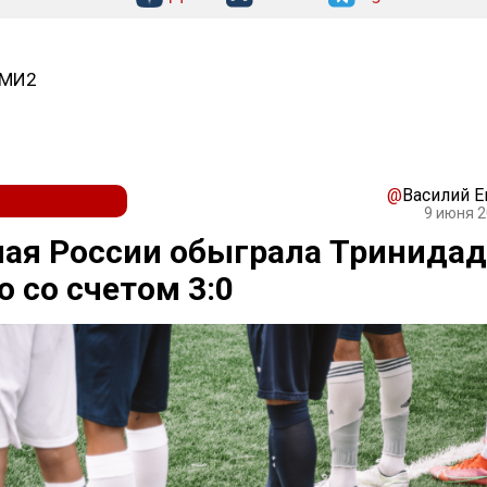
СМИ2
@
Василий 
9 июня 2
ая России обыграла Тринидад
о со счетом 3:0