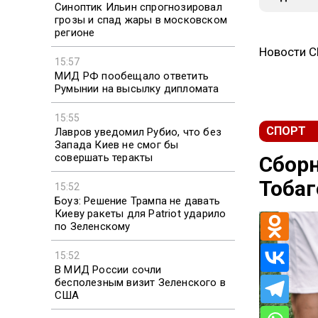
Синоптик Ильин спрогнозировал
грозы и спад жары в московском
регионе
Новости 
15:57
МИД РФ пообещало ответить
Румынии на высылку дипломата
15:55
СПОРТ
Лавров уведомил Рубио, что без
Запада Киев не смог бы
совершать теракты
Сборн
Тобаг
15:52
Боуз: Решение Трампа не давать
Киеву ракеты для Patriot ударило
по Зеленскому
15:52
В МИД России сочли
бесполезным визит Зеленского в
США