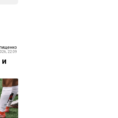
Епищенко
026, 22:09
 и