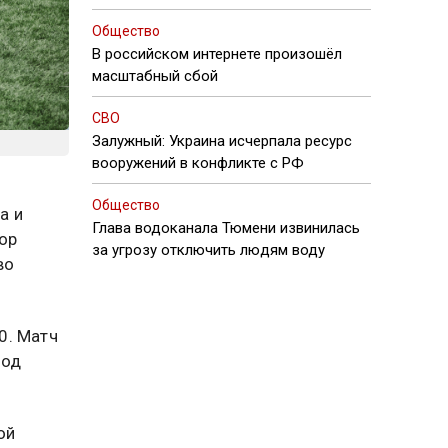
Общество
В российском интернете произошёл
масштабный сбой
СВО
Залужный: Украина исчерпала ресурс
вооружений в конфликте с РФ
Общество
а и
Глава водоканала Тюмени извинилась
ор
за угрозу отключить людям воду
во
0. Матч
под
ой