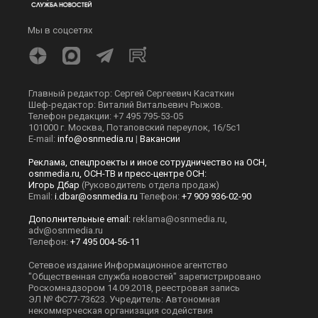
Мы в соцсетях
Главный редактор: Сергей Сергеевич Касаткин
Шеф-редактор: Виталий Витальевич Рыжов.
Телефон редакции: +7 495 795-53-05
101000 г. Москва, Потаповский переулок, 16/5с1
E-mail:
info@osnmedia.ru
|
Вакансии
Реклама, спецпроекты и иное сотрудничество на ОСН,
osnmedia.ru, ОСН-ТВ и пресс-центре ОСН:
Игорь Дбар
(Руководитель отдела продаж)
Email:
i.dbar@osnmedia.ru
Телефон:
+7 909 936-02-90
Дополнительные email:
reklama@osnmedia.ru
,
adv@osnmedia.ru
Телефон:
+7 495 004-56-11
Сетевое издание Информационное агентство
"Общественная служба новостей" зарегистрировано
Роскомнадзором 14.09.2018, реестровая запись
ЭЛ № ФС77-73623. Учредитель: Автономная
некоммерческая организация содействия