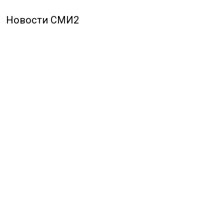
Новости СМИ2
ПОЛИТИКА
ОБЩЕСТВО
ЭКОНОМИКА
ПРОИСШЕСТВИЯ
В МИРЕ
ЭКСКЛЮЗИВ
МНЕНИЯ
СПОРТ
КУЛЬТУРА
О НАС
ОСН ТВ
СПЕЦПРОЕКТЫ
НОВОСТИ КОМПАНИЙ
© 2026