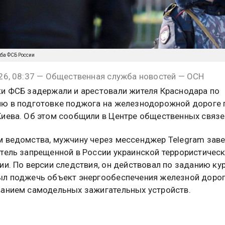
жба ФСБ России
26, 08:37 — Общественная служба новостей — ОСН
и ФСБ задержали и арестовали жителя Краснодара по
ю в подготовке поджога на железнодорожной дороге 
иева. Об этом сообщили в Центре общественных связе
 ведомства, мужчину через мессенджер Telegram зав
тель запрещенной в России украинской террористичес
ии. По версии следствия, он действовал по заданию ку
л поджечь объект энергообеспечения железной дорог
анием самодельных зажигательных устройств.
бщается, что задержанный распространял в интернете