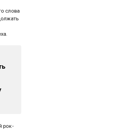
го слова
одолжать
ха.
ть
у
й рок-