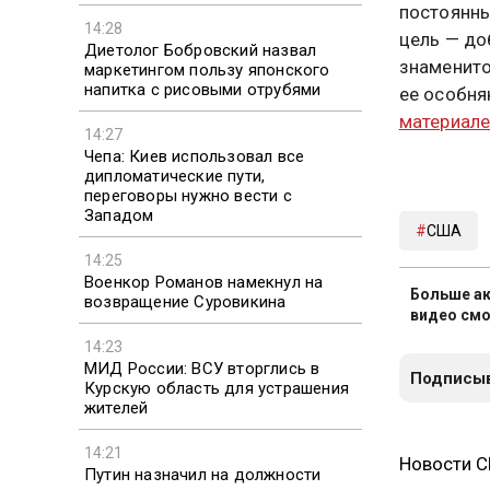
постоянны
14:28
цель — до
Диетолог Бобровский назвал
знаменито
маркетингом пользу японского
напитка с рисовыми отрубями
ее особня
материал
14:27
Чепа: Киев использовал все
дипломатические пути,
переговоры нужно вести с
Западом
США
14:25
Военкор Романов намекнул на
Больше ак
возвращение Суровикина
видео смо
14:23
МИД России: ВСУ вторглись в
Подписыв
Курскую область для устрашения
жителей
14:21
Новости 
Путин назначил на должности