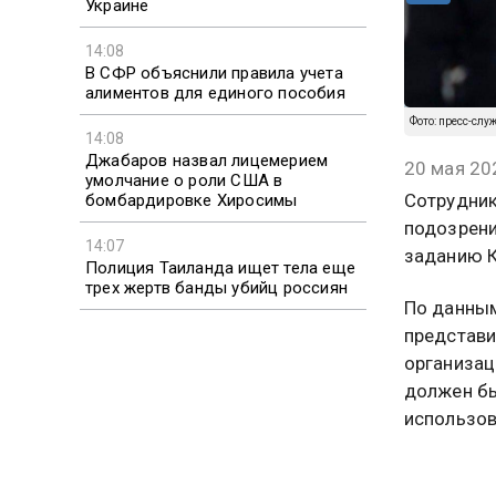
Украине
14:08
В СФР объяснили правила учета
алиментов для единого пособия
Фото: пресс-слу
14:08
Джабаров назвал лицемерием
20 мая 20
умолчание о роли США в
Сотрудник
бомбардировке Хиросимы
подозрени
14:07
заданию К
Полиция Таиланда ищет тела еще
трех жертв банды убийц россиян
По данным
представи
организац
должен бы
использов
Также соо