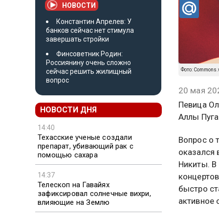
НОВОСТИ
Константин Апрелев: У
банков сейчас нет стимула
завершать стройки
Финсоветник Родин:
Россиянину очень сложно
Фото: Commons.w
сейчас решить жилищный
вопрос
20 мая 20
Певица Ол
НОВОСТИ ДНЯ
Аллы Пуга
14:40
Техасские ученые создали
Вопрос о 
препарат, убивающий рак с
оказался 
помощью сахара
Никиты. В
14:37
концертов
Телескоп на Гавайях
быстро ст
зафиксировал солнечные вихри,
активное 
влияющие на Землю