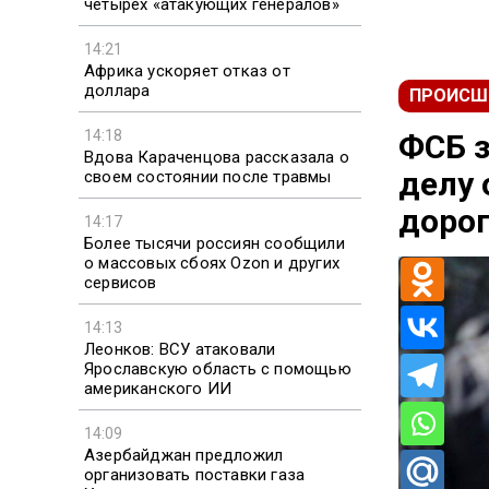
четырех «атакующих генералов»
14:21
Африка ускоряет отказ от
доллара
ПРОИСШ
14:18
ФСБ з
Вдова Караченцова рассказала о
делу 
своем состоянии после травмы
доро
14:17
Более тысячи россиян сообщили
о массовых сбоях Ozon и других
сервисов
14:13
Леонков: ВСУ атаковали
Ярославскую область с помощью
американского ИИ
14:09
Азербайджан предложил
организовать поставки газа