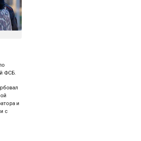
по
й ФСБ.
ербовал
кой
ратора и
и с