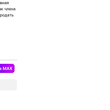
авная
ак члена
продать