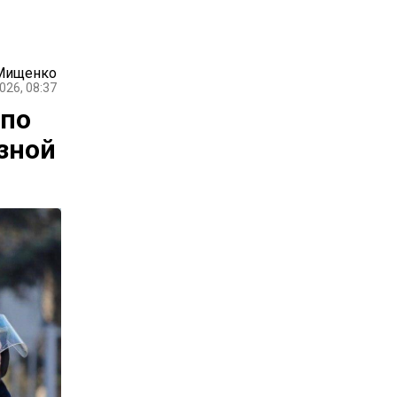
Мищенко
026, 08:37
 по
зной