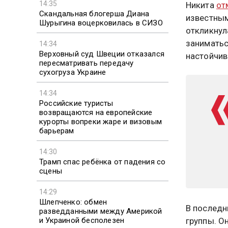
14:35
Никита
от
Скандальная блогерша Диана
известным
Шурыгина воцерковилась в СИЗО
откликнул
заниматьс
14:34
Верховный суд Швеции отказался
настойчив
пересматривать передачу
сухогруза Украине
14:34
Российские туристы
возвращаются на европейские
курорты вопреки жаре и визовым
барьерам
14:30
Трамп спас ребёнка от падения со
сцены
14:29
Шлепченко: обмен
В последн
разведданными между Америкой
и Украиной бесполезен
группы. О