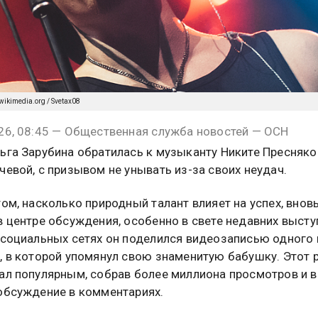
ikimedia.org / Svetax08
26, 08:45 — Общественная служба новостей — ОСН
ьга Зарубина обратилась к музыканту Никите Пресняков
чевой, с призывом не унывать из-за своих неудач.
том, насколько природный талант влияет на успех, внов
в центре обсуждения, особенно в свете недавних высту
 социальных сетях он поделился видеозаписью одного 
, в которой упомянул свою знаменитую бабушку. Этот 
ал популярным, собрав более миллиона просмотров и 
обсуждение в комментариях.